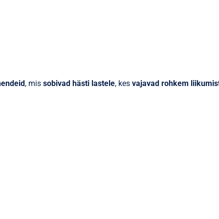
hendeid
, mis
sobivad hästi lastele
, kes
vajavad rohkem liikumis