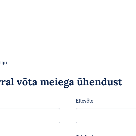
ngu.
rral võta meiega ühendust
Ettevõte