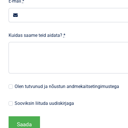
E-mail
*
Kuidas saame teid aidata?
*
Olen tutvunud ja nõustun andmekaitsetingimustega
Sooviksin liituda uudiskirjaga
Saada