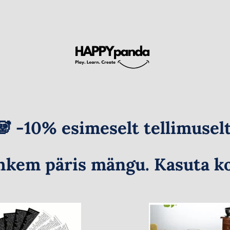
🐼 -10% esimeselt tellimuselt
hkem päris mängu. Kasuta ko
Klaasist
Inspiratsiooniliste
kohvikann