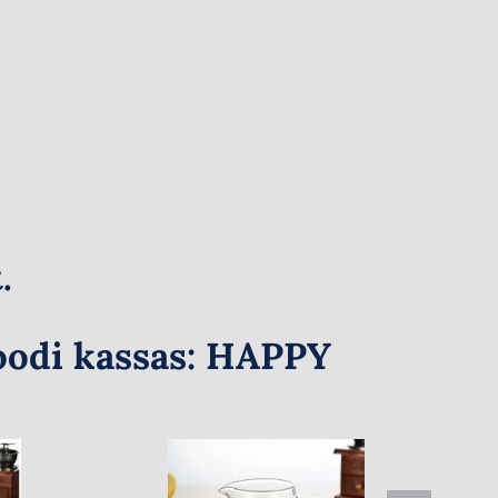
.
odi kassas:
HAPPY
Klaasist
kohvikann