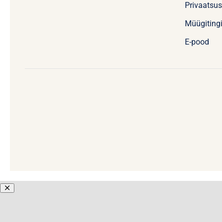
Privaatsu
Müügiting
E-pood