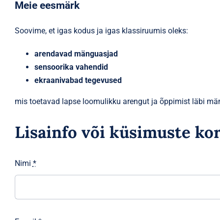
Meie eesmärk
Soovime, et igas kodus ja igas klassiruumis oleks:
arendavad mänguasjad
sensoorika vahendid
ekraanivabad tegevused
mis toetavad lapse loomulikku arengut ja õppimist läbi mä
Lisainfo või küsimuste ko
Nimi
*