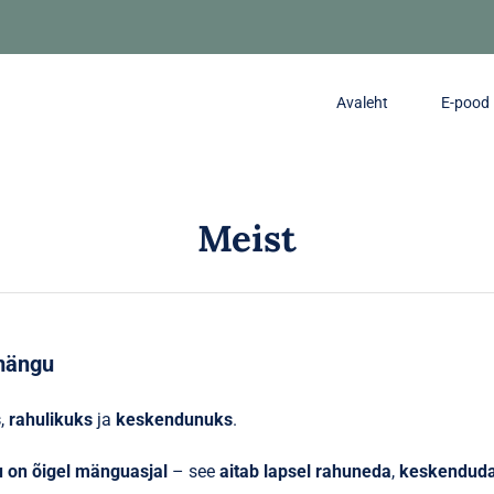
Avaleht
E-pood
Meist
mängu
s
,
rahulikuks
ja
keskendunuks
.
 on õigel mänguasjal
– see
aitab lapsel rahuneda
,
keskendud