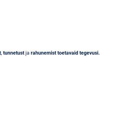
t
,
tunnetust
ja
rahunemist toetavaid tegevusi.