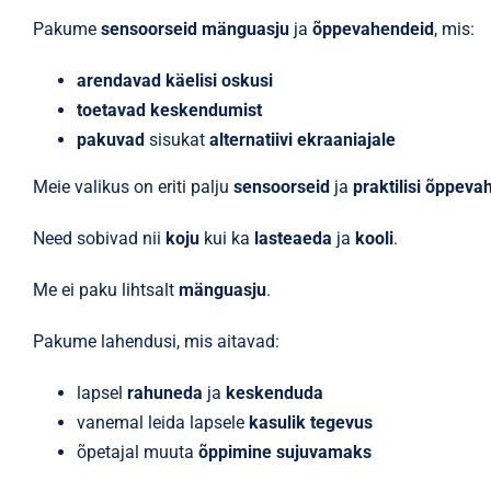
Pakume
sensoorseid mänguasju
ja
õppevahendeid
, mis:
arendavad käelisi oskusi
toetavad keskendumist
pakuvad
sisukat
alternatiivi ekraaniajale
Meie valikus on eriti palju
sensoorseid
ja
praktilisi õppeva
Need sobivad nii
koju
kui ka
lasteaeda
ja
kooli
.
Me ei paku lihtsalt
mänguasju
.
Pakume lahendusi, mis aitavad:
lapsel
rahuneda
ja
keskenduda
vanemal leida lapsele
kasulik tegevus
õpetajal muuta
õppimine sujuvamaks