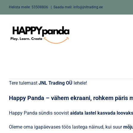
Skip
Helista meile:
53508806
|
Saada meil: info@jnltrading.ee
to
content
Tere tulemast
JNL Trading OÜ
lehele!
Happy Panda – vähem ekraani, rohkem päris 
Happy Panda sündis soovist
aidata lastel kasvada loovak
Oleme oma igapäevases töös lastega näinud, kui suur
mõju