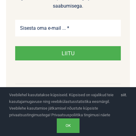
saabumisega.
LIITU
Veebilehel kasutatakse küpsiseid. Küpsised on vajalikud teie
siit.
kasutajamugavuse ning veebikülastusstatistika eesmärgil.
© 2026 JNL Trading OÜ
Veebilehe kasutamise jätkamisel nõustute küpsiste
privaatsustingimustega! Privaatsuspoliitika tingimusi näete
OK