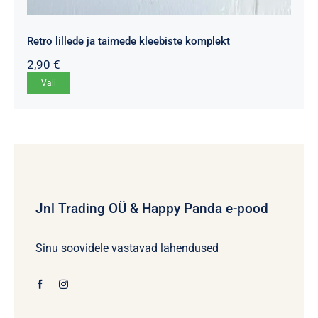
Retro lillede ja taimede kleebiste komplekt
2,90
€
Sellel
Vali
tootel
on
mitu
varianti.
Valikuid
saab
Jnl Trading OÜ & Happy Panda e-pood
teha
tootelehel.
Sinu soovidele vastavad lahendused