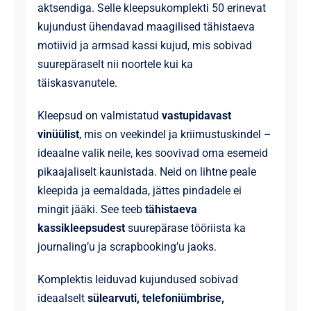
aktsendiga. Selle kleepsukomplekti 50 erinevat
kujundust ühendavad maagilised tähistaeva
motiivid ja armsad kassi kujud, mis sobivad
suurepäraselt nii noortele kui ka
täiskasvanutele.
Kleepsud on valmistatud
vastupidavast
vinüülist
, mis on veekindel ja kriimustuskindel –
ideaalne valik neile, kes soovivad oma esemeid
pikaajaliselt kaunistada. Neid on lihtne peale
kleepida ja eemaldada, jättes pindadele ei
mingit jääki. See teeb
tähistaeva
kassikleepsudest
suurepärase tööriista ka
journaling’u ja scrapbooking’u jaoks.
Komplektis leiduvad kujundused sobivad
ideaalselt
sülearvuti, telefoniümbrise,