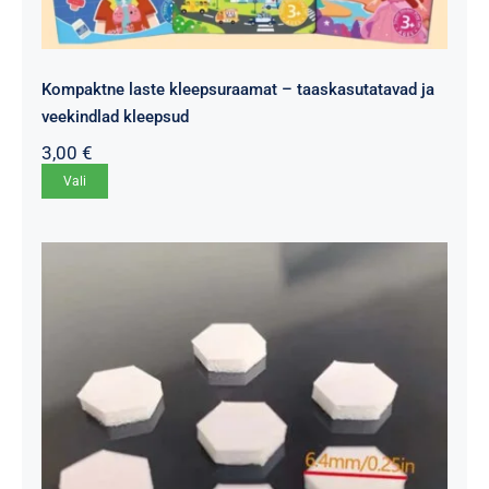
Kompaktne laste kleepsuraamat – taaskasutatavad ja
veekindlad kleepsud
3,00
€
Sellel
Vali
tootel
on
mitu
varianti.
Valikuid
saab
teha
tootelehel.