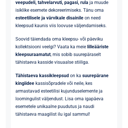
veepudeli, tahvelarvuti, pagasi, rula
ja muude
isiklike esemete dekoreerimiseks. Tänu oma
esteetilisele ja värvikale disainile
on need
kleepsud kaunis viis loovuse väljendamiseks.
Soovid täiendada oma kleepsu- või päeviku
kollektsiooni veelgi? Vaata ka meie
lilleääriste
kleepsuraamatut
, mis sobib suurepäraselt
tähistaeva kasside visuaalse stiiliga.
Tähistaeva kassikleepsud
on ka
suurepärane
kingiidee
kassisõpradele või neile, kes
armastavad esteetilisi kujunduselemente ja
loomingulist väljendust. Lisa oma igapäeva
esemetele unikaalne puudutus ja naudi
tähistaeva maagilist ilu igal sammul!