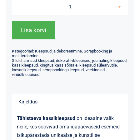
Tähistaeva
kassikleepsud
–
Lisa korvi
50
vinüülkleebist
Kategooriad:
Kleepsud ja dekoreerimine
,
Scrapbooking ja
kogus
meisterdamine
Sildid:
armsad kleepsud
,
dekoratiivkleebised
,
journaling kleepsud
,
kassikleepsud
,
kingitus kassisõbrale
,
kleepsud sülearvutile
,
loovad kleepsud
,
scrapbooking kleepsud
,
veekindlad
vinüülkleebised
Kirjeldus
Tähistaeva kassikleepsud
on ideaalne valik
neile, kes soovivad oma igapäevaseid esemeid
isikupärastada unikaalse ja kunstilise