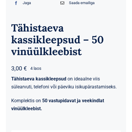
Jaga
Saada emailiga
Tähistaeva
kassikleepsud – 50
vinüülkleebist
3,00
€
4 laos
Tähistaeva kassikleepsud
on ideaalne viis
sülearvuti, telefoni või päeviku isikupärastamiseks.
Komplektis on
50 vastupidavat ja veekindlat
vinüülkleebist.