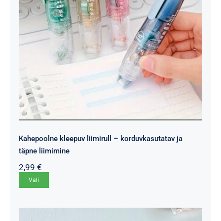
Kahepoolne kleepuv liimirull – korduvkasutatav ja
täpne liimimine
2,99
€
Sellel
Vali
tootel
on
mitu