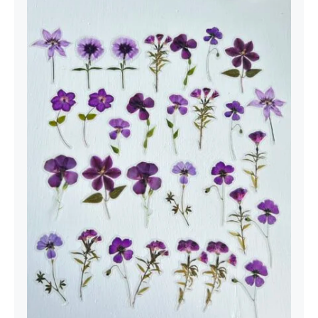
varianti.
Valikuid
saab
teha
tootelehel.