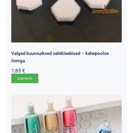
Valged kuusnurksed vahtkleebised – kahepoolse
liimiga
1,85
€
Lisa korvi