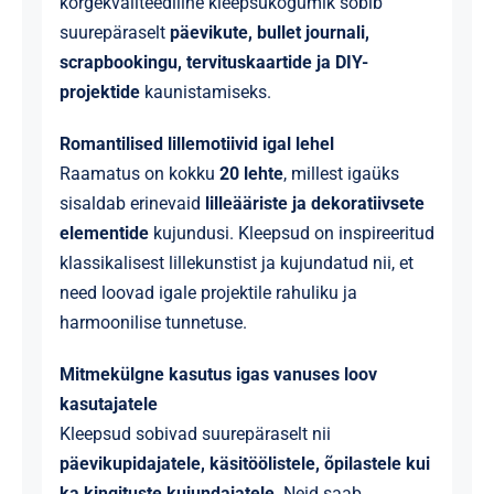
kõrgekvaliteediline kleepsukogumik sobib
suurepäraselt
päevikute, bullet journali,
scrapbookingu, tervituskaartide ja DIY-
projektide
kaunistamiseks.
Romantilised lillemotiivid igal lehel
Raamatus on kokku
20 lehte
, millest igaüks
sisaldab erinevaid
lilleääriste ja dekoratiivsete
elementide
kujundusi. Kleepsud on inspireeritud
klassikalisest lillekunstist ja kujundatud nii, et
need loovad igale projektile rahuliku ja
harmoonilise tunnetuse.
Mitmekülgne kasutus igas vanuses loov
kasutajatele
Kleepsud sobivad suurepäraselt nii
päevikupidajatele, käsitöölistele, õpilastele kui
ka kingituste kujundajatele
. Neid saab