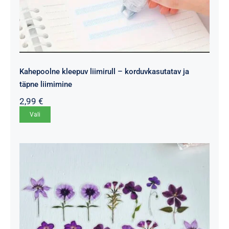
Kahepoolne kleepuv liimirull – korduvkasutatav ja
täpne liimimine
2,99
€
Sellel
Vali
tootel
on
mitu
varianti.
Valikuid
saab
teha
tootelehel.