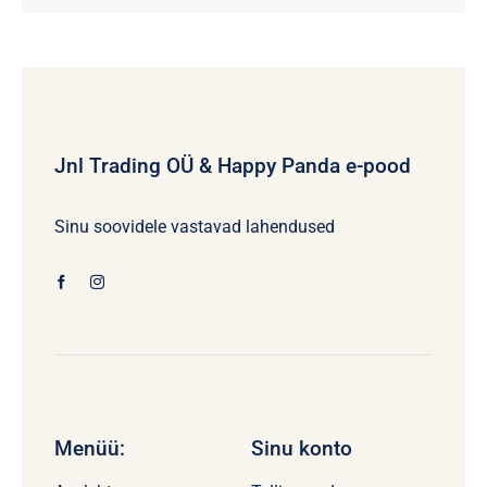
on
mitu
varianti.
Valikuid
saab
Jnl Trading OÜ & Happy Panda e-pood
teha
tootelehel.
Sinu soovidele vastavad lahendused
Menüü:
Sinu konto