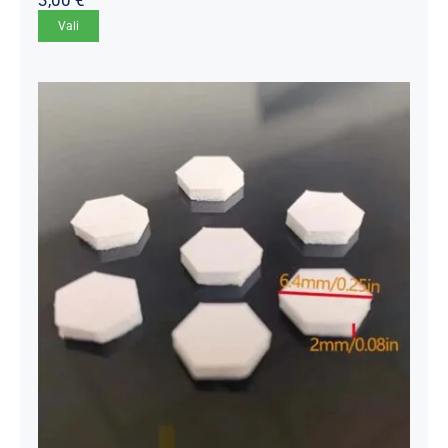
Sellel
Vali
tootel
on
mitu
varianti.
Valikuid
saab
teha
tootelehel.