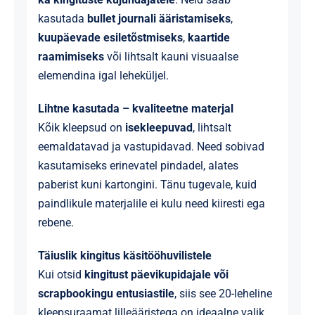
kasutada
bullet journali ääristamiseks
,
kuupäevade esiletõstmiseks
,
kaartide
raamimiseks
või lihtsalt kauni visuaalse
elemendina igal leheküljel.
Lihtne kasutada – kvaliteetne materjal
Kõik kleepsud on
isekleepuvad
, lihtsalt
eemaldatavad ja vastupidavad. Need sobivad
kasutamiseks erinevatel pindadel, alates
paberist kuni kartongini. Tänu tugevale, kuid
paindlikule materjalile ei kulu need kiiresti ega
rebene.
Täiuslik kingitus käsitööhuvilistele
Kui otsid
kingitust päevikupidajale või
scrapbookingu entusiastile
, siis see 20-leheline
kleepsuraamat lilleääristega on ideaalne valik.