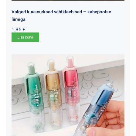
Valged kuusnurksed vahtkleebised – kahepoolse
liimiga
1,85
€
Lisa korvi