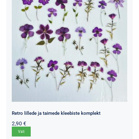
Retro lillede ja taimede kleebiste komplekt
2,90
€
Sellel
Vali
tootel