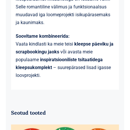
Selle romantiline välimus ja funktsionaalsus
muudavad iga loomeprojekti isikupärasemaks
ja kaunimaks.
Soovitame kombineerida:
Vaata kindlasti ka meie teisi
kleepse päeviku ja
scrapbookingu jaoks
või avasta meie
populaarne
inspiratsiooniliste tsitaatidega
kleepsukomplekt
– suurepärased lisad igasse
loovprojekti.
Seotud tooted