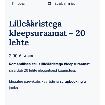
Jaga
Saada emailiga
Lilleääristega
kleepsuraamat – 20
lehte
3,90
€
3 laos
Romantilises stiilis lilleääristega kleepsuraamat
sisaldab 20 lehte elegantseid kaunistusi.
Ideaalne päevikute, kaartide ja
scrapbooking’u
jaoks.