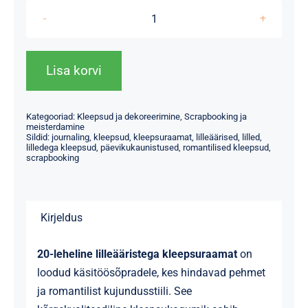
Lilleääristega
kleepsuraamat
-
Lisa korvi
20
lehte
Kategooriad:
Kleepsud ja dekoreerimine
,
Scrapbooking ja
kogus
meisterdamine
Sildid:
journaling
,
kleepsud
,
kleepsuraamat
,
lilleäärised
,
lilled
,
lilledega kleepsud
,
päevikukaunistused
,
romantilised kleepsud
,
scrapbooking
Kirjeldus
20-leheline lilleääristega kleepsuraamat
on
loodud käsitöösõpradele, kes hindavad pehmet
ja romantilist kujundusstiili. See