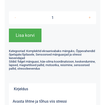
Silikoonist
sensoorsed
pallid
Lisa korvi
(6
tk)
Kategooriad:
Komplektid ekraanivabaks mänguks
,
Õppevahendid
–
õpetajale/õpilasele
,
Sensoorsed mänguasjad ja stressi
stressi
leevendajad
Sildid:
fidget mänguasi
,
käe-silma koordinatsioon
,
keskendumine
,
leevendus
lapsed
,
magnetilised pallid
,
motoorika
,
reisimine
,
sensoorsed
pallid
,
stressileevendus
kogus
Kirjeldus
Avasta lihtne ja tõhus viis stressi