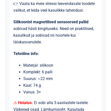
👉 Vaata ka meie
stressi leevendavate toodete
valikut
, et leida veel kasulikke lahendusi.
Silikoonist magnetilised sensoorsed pallid
sobivad hästi kingituseks. Need on praktilised,
kasulikud ja sobivad nii noortele kui
täiskasvanutele.
Tehniline info:
Materjal: silikoon
Komplekt: 6 palli
Suurus: ~22 mm
Kaal: 74 g
Vanus: 3+
⚠️
Hoiatus:
Ei sobi alla 3-aastastele lastele.
Väikesed osad. Lämbumisoht. Kasutada