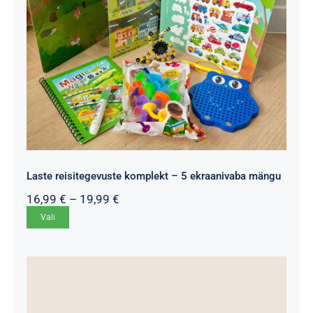
Laste reisitegevuste komplekt – 5 ekraanivaba mängu
Hinnavahemik:
16,99
€
–
19,99
€
16,99 €
Sellel
Vali
kuni
tootel
19,99 €
on
mitu
varianti.
Valikuid