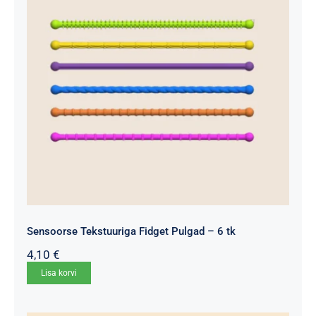
saab
teha
tootelehel.
Sensoorse Tekstuuriga Fidget Pulgad – 6 tk
4,10
€
Lisa korvi