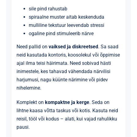
sile pind rahustab
spiraalne muster aitab keskenduda
mulliline tekstuur leevendab stressi
ogaline pind stimuleerib närve
Need pallid on
vaiksed ja diskreetsed
. Sa saad
neid kasutada kontoris, koosolekul või õppimise
ajal ilma teisi häirimata. Need sobivad hästi
inimestele, kes tahavad vähendada närvilisi
harjumusi, nagu küünte närimine või pidev
nihelemine.
Komplekt on
kompaktne ja kerge
. Seda on
lihtne kaasa võtta taskus või kotis. Kasuta neid
reisil, tööl või kodus – alati, kui vajad rahulikku
pausi.