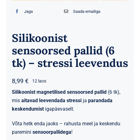
Jaga
Saada emailiga
Silikoonist
sensoorsed pallid (6
tk) – stressi leevendus
8,99
€
12 laos
Silikoonist magnetilised sensoorsed pallid
(6 tk),
mis
aitavad leevendada stressi
ja
parandada
keskendumist
igapäevaselt.
Võta hetk enda jaoks – rahusta meel ja keskendu
paremini
sensoorpallidega
!