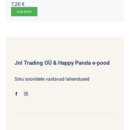
7,20
€
Lisa korvi
Jnl Trading OÜ & Happy Panda e-pood
Sinu soovidele vastavad lahendused