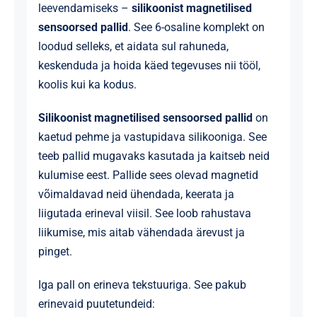
leevendamiseks –
silikoonist magnetilised
sensoorsed pallid
. See 6-osaline komplekt on
loodud selleks, et aidata sul rahuneda,
keskenduda ja hoida käed tegevuses nii tööl,
koolis kui ka kodus.
Silikoonist magnetilised sensoorsed pallid
on
kaetud pehme ja vastupidava silikooniga. See
teeb pallid mugavaks kasutada ja kaitseb neid
kulumise eest. Pallide sees olevad magnetid
võimaldavad neid ühendada, keerata ja
liigutada erineval viisil. See loob rahustava
liikumise, mis aitab vähendada ärevust ja
pinget.
Iga pall on erineva tekstuuriga. See pakub
erinevaid puutetundeid: