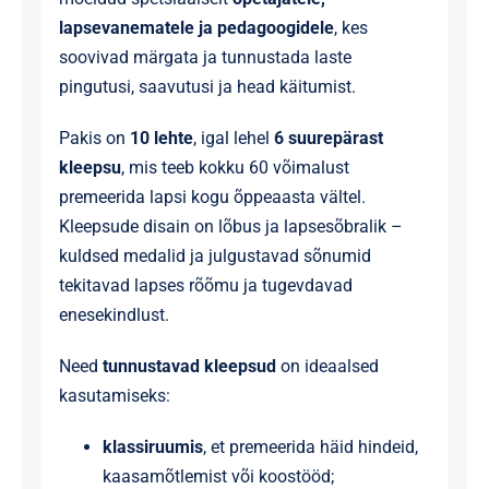
lapsevanematele ja pedagoogidele
, kes
soovivad märgata ja tunnustada laste
pingutusi, saavutusi ja head käitumist.
Pakis on
10 lehte
, igal lehel
6 suurepärast
kleepsu
, mis teeb kokku 60 võimalust
premeerida lapsi kogu õppeaasta vältel.
Kleepsude disain on lõbus ja lapsesõbralik –
kuldsed medalid ja julgustavad sõnumid
tekitavad lapses rõõmu ja tugevdavad
enesekindlust.
Need
tunnustavad kleepsud
on ideaalsed
kasutamiseks:
klassiruumis
, et premeerida häid hindeid,
kaasamõtlemist või koostööd;