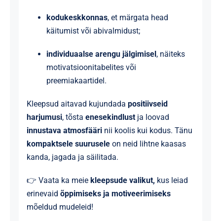
kodukeskkonnas
, et märgata head
käitumist või abivalmidust;
individuaalse arengu jälgimisel
, näiteks
motivatsioonitabelites või
preemiakaartidel.
Kleepsud aitavad kujundada
positiivseid
harjumusi
, tõsta
enesekindlust
ja loovad
innustava atmosfääri
nii koolis kui kodus. Tänu
kompaktsele suurusele
on neid lihtne kaasas
kanda, jagada ja säilitada.
👉 Vaata ka meie
kleepsude
valikut
,
kus leiad
erinevaid
õppimiseks ja motiveerimiseks
mõeldud mudeleid!