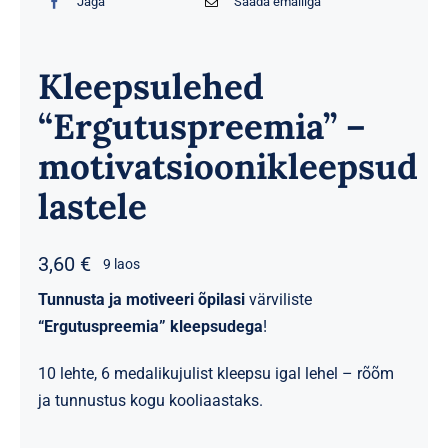
Jaga
Saada emailiga
Kleepsulehed
“Ergutuspreemia” –
motivatsioonikleepsud
lastele
3,60
€
9 laos
Tunnusta ja motiveeri õpilasi
värviliste
“Ergutuspreemia” kleepsudega
!
10 lehte, 6 medalikujulist kleepsu igal lehel – rõõm
ja tunnustus kogu kooliaastaks.