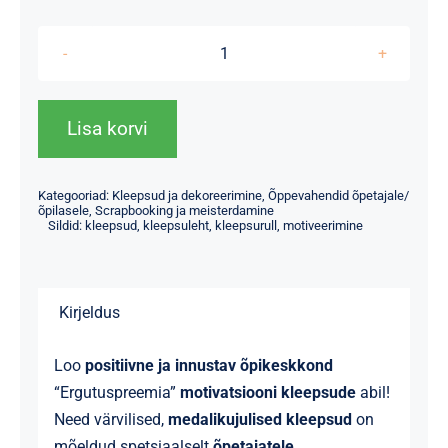
Kleepsulehed
“Ergutuspreemia”
–
Lisa korvi
motivatsioonikleepsud
lastele
Kategooriad:
Kleepsud ja dekoreerimine
,
Õppevahendid õpetajale/
kogus
õpilasele
,
Scrapbooking ja meisterdamine
Sildid:
kleepsud
,
kleepsuleht
,
kleepsurull
,
motiveerimine
Kirjeldus
Loo
positiivne ja innustav õpikeskkond
“Ergutuspreemia”
motivatsiooni kleepsude
abil!
Need värvilised,
medalikujulised kleepsud
on
mõeldud spetsiaalselt
õpetajatele,