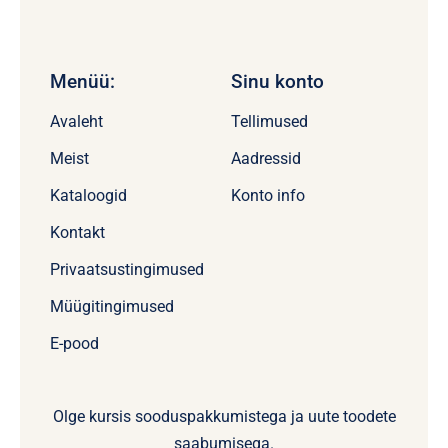
Menüü:
Sinu konto
Avaleht
Tellimused
Meist
Aadressid
Kataloogid
Konto info
Kontakt
Privaatsustingimused
Müügitingimused
E-pood
Olge kursis sooduspakkumistega ja uute toodete
saabumisega.