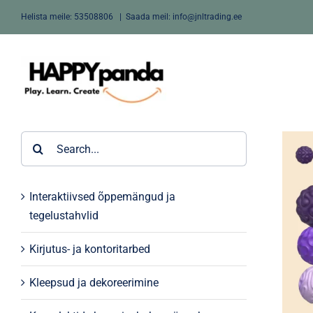
Skip
Helista meile:
53508806
|
Saada meil: info@jnltrading.ee
to
content
Search
for:
Interaktiivsed õppemängud ja
tegelustahvlid
Kirjutus- ja kontoritarbed
Kleepsud ja dekoreerimine