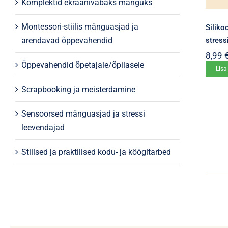
Komplektid ekraanivabaks mänguks
Montessori-stiilis mänguasjad ja
Siliko
stress
arendavad õppevahendid
8,99
Õppevahendid õpetajale/õpilasele
Lisa
Scrapbooking ja meisterdamine
Sensoorsed mänguasjad ja stressi
leevendajad
Stiilsed ja praktilised kodu- ja köögitarbed