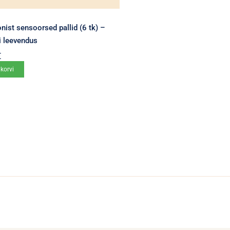
onist sensoorsed pallid (6 tk) –
i leevendus
€
 korvi