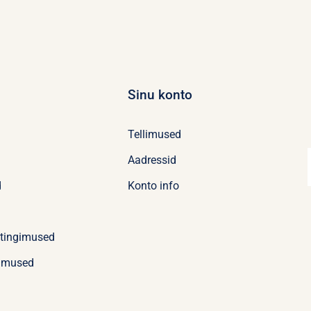
Sinu konto
Tellimused
Aadressid
d
Konto info
stingimused
imused