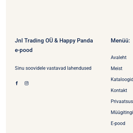
Jnl Trading OÜ & Happy Panda
Menüü:
e-pood
Avaleht
Sinu soovidele vastavad lahendused
Meist
Kataloogi
Kontakt
Privaatsu
Müügiting
E-pood