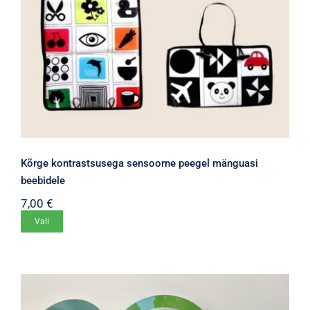
Kõrge kontrastsusega sensoorne peegel mänguasi
beebidele
7,00
€
Sellel
Vali
tootel
on
mitu
varianti.