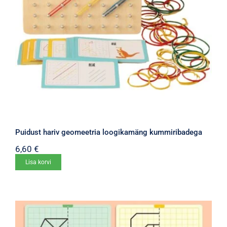
Puidust hariv geomeetria loogikamäng kummiribadega
6,60
€
Lisa korvi