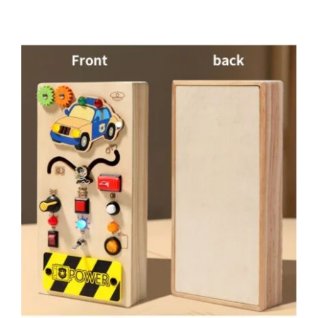
tootel
19,99 €
on
mitu
varianti.
Valikuid
saab
teha
tootelehel.