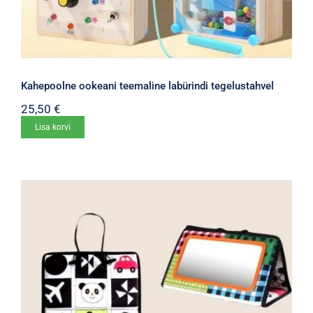
Kahepoolne ookeani teemaline labürindi tegelustahvel
25,50
€
Lisa korvi