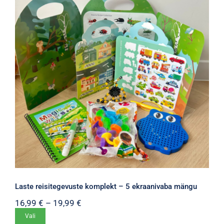
Valikuid
saab
teha
tootelehel.
Laste reisitegevuste komplekt – 5 ekraanivaba mängu
Hinnavahemik:
16,99
€
–
19,99
€
16,99 €
Sellel
Vali
kuni