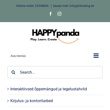
Skip
Helista meile:
53508806
|
Saada meil: info@jnltrading.ee
to
Facebook
Instagram
content
Ava menüü
Search
for:
Interaktiivsed õppemängud ja tegelustahvlid
Kirjutus- ja kontoritarbed