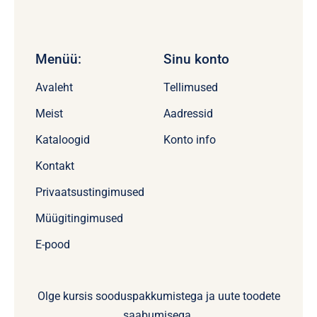
Menüü:
Sinu konto
Avaleht
Tellimused
Meist
Aadressid
Kataloogid
Konto info
Kontakt
Privaatsustingimused
Müügitingimused
E-pood
Olge kursis sooduspakkumistega ja uute toodete
saabumisega.