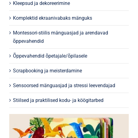
Kleepsud ja dekoreerimine
Komplektid ekraanivabaks mänguks
Montessori-stiilis mänguasjad ja arendavad
õppevahendid
Õppevahendid õpetajale/õpilasele
Scrapbooking ja meisterdamine
Sensoorsed mänguasjad ja stressi leevendajad
Stiilsed ja praktilised kodu- ja köögitarbed