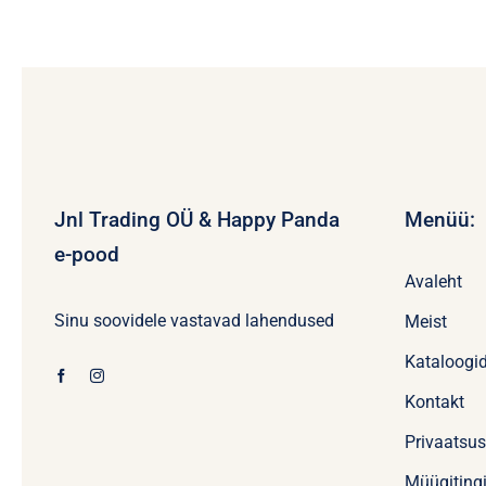
Jnl Trading OÜ & Happy Panda
Menüü:
e-pood
Avaleht
Sinu soovidele vastavad lahendused
Meist
Kataloogi
Kontakt
Privaatsu
Müügiting