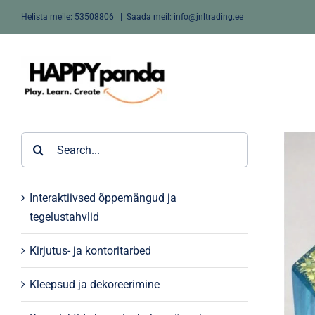
Skip
Helista meile:
53508806
|
Saada meil: info@jnltrading.ee
to
content
Search
for:
Interaktiivsed õppemängud ja
tegelustahvlid
Kirjutus- ja kontoritarbed
Kleepsud ja dekoreerimine