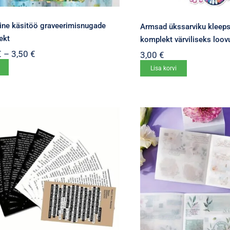
ine käsitöö graveerimisnugade
Armsad ükssarviku kleeps
ekt
komplekt värviliseks loo
Hinnavahemik:
€
–
3,50
€
3,00
€
0,70 €
Sellel
Lisa korvi
kuni
tootel
3,50 €
on
mitu
varianti.
Valikuid
saab
teha
tootelehel.