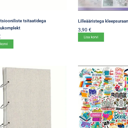
atsiooniliste tsitaatidega
Lilleääristega kleepsuraa
sukomplekt
3,90
€
€
Lisa korvi
 korvi