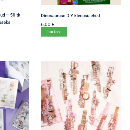
ud – 50 tk
Dinosauruse DIY kleepsulehed
vuseks
6,00
€
Lisa korvi