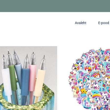
Avaleht
E-pood