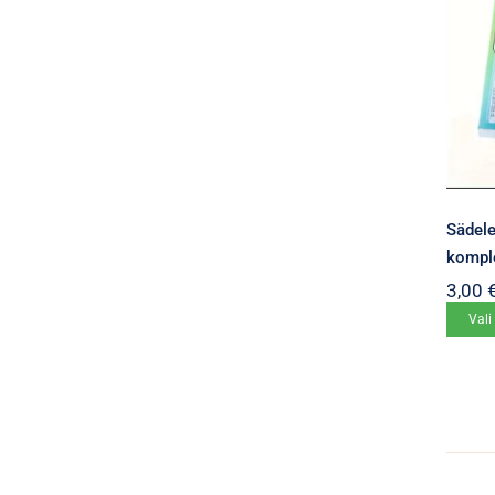
Sädele
kompl
3,00
Vali