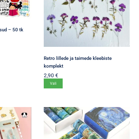
sud – 50 tk
Retro lillede ja taimede kleebiste
komplekt
2,90
€
Sellel
Vali
tootel
on
mitu
varianti.
Valikuid
saab