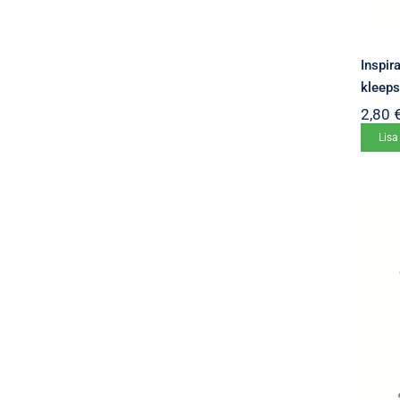
Inspir
kleep
2,80
Lisa