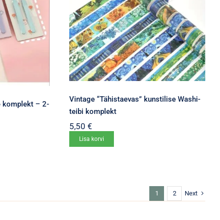
teha
tootelehel.
Vintage “Tähistaevas” kunstilise Washi-
e komplekt – 2-
teibi komplekt
5,50
€
Lisa korvi
Next
1
2