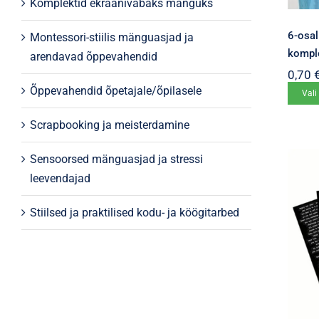
Komplektid ekraanivabaks mänguks
6-osal
Montessori-stiilis mänguasjad ja
kompl
arendavad õppevahendid
0,70
Õppevahendid õpetajale/õpilasele
Vali
Scrapbooking ja meisterdamine
Sensoorsed mänguasjad ja stressi
leevendajad
Stiilsed ja praktilised kodu- ja köögitarbed