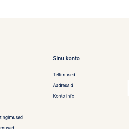
teha
tootelehel.
Sinu konto
Tellimused
Aadressid
d
Konto info
stingimused
imused