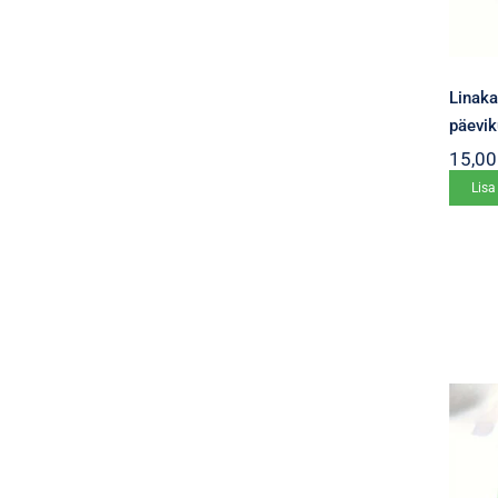
Linaka
päevi
15,0
Lisa