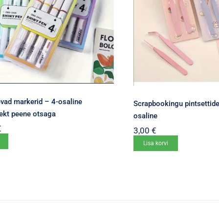
vad markerid – 4-osaline
Scrapbookingu pintsettid
ekt peene otsaga
osaline
€
3,00
€
Sellel
Lisa korvi
tootel
on
mitu
varianti.
Valikuid
saab