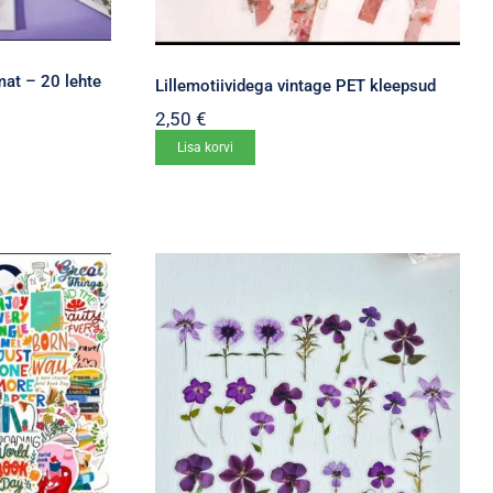
mat – 20 lehte
Lillemotiividega vintage PET kleepsud
2,50
€
Lisa korvi