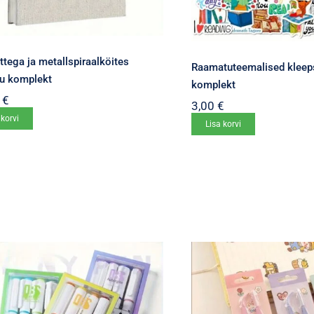
ttega ja metallspiraalköites
Raamatuteemalised kleep
ku komplekt
komplekt
0
€
3,00
€
 korvi
Lisa korvi