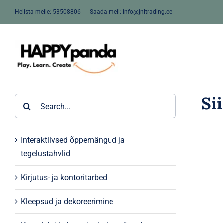
Skip
Helista meile:
53508806
|
Saada meil: info@jnltrading.ee
to
content
Si
Search
for:
Interaktiivsed õppemängud ja
tegelustahvlid
Kirjutus- ja kontoritarbed
Kleepsud ja dekoreerimine