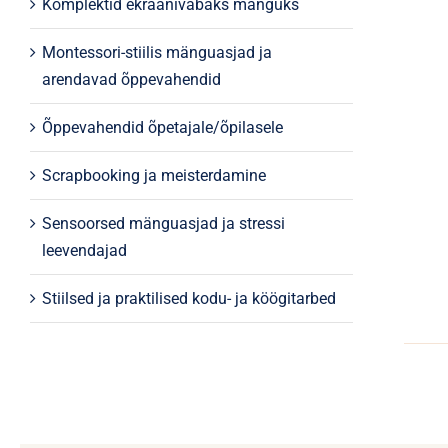
Komplektid ekraanivabaks mänguks
Montessori-stiilis mänguasjad ja
arendavad õppevahendid
Õppevahendid õpetajale/õpilasele
Scrapbooking ja meisterdamine
Sensoorsed mänguasjad ja stressi
leevendajad
Stiilsed ja praktilised kodu- ja köögitarbed