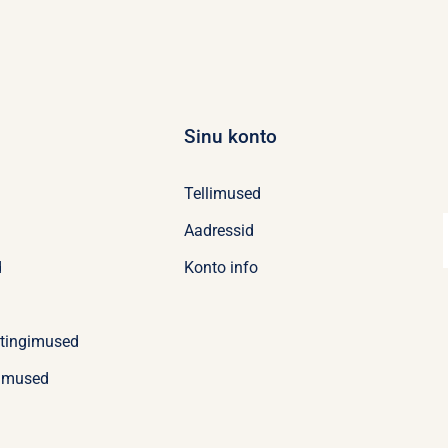
Sinu konto
Tellimused
Aadressid
d
Konto info
stingimused
imused