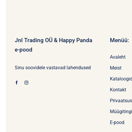
Jnl Trading OÜ & Happy Panda
Menüü:
e-pood
Avaleht
Sinu soovidele vastavad lahendused
Meist
Kataloogi
Kontakt
Privaatsu
Müügiting
E-pood