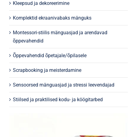
Kleepsud ja dekoreerimine
Komplektid ekraanivabaks mänguks
Montessori-stiilis mänguasjad ja arendavad
õppevahendid
Õppevahendid õpetajale/õpilasele
Scrapbooking ja meisterdamine
Sensoorsed mänguasjad ja stressi leevendajad
Stiilsed ja praktilised kodu- ja köögitarbed