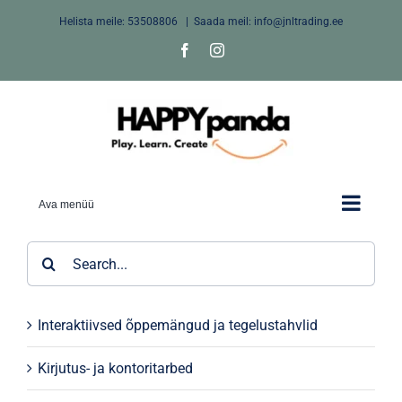
Skip
Helista meile:
53508806
|
Saada meil: info@jnltrading.ee
to
Facebook
Instagram
content
Ava menüü
Search
for:
Interaktiivsed õppemängud ja tegelustahvlid
Kirjutus- ja kontoritarbed