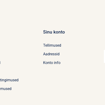
Sinu konto
Tellimused
Aadressid
d
Konto info
stingimused
imused