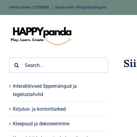
Skip
Helista meile:
53508806
|
Saada meil: info@jnltrading.ee
to
content
Si
Search
for:
Interaktiivsed õppemängud ja
tegelustahvlid
Kirjutus- ja kontoritarbed
Kleepsud ja dekoreerimine