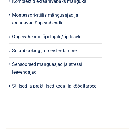
Komplektid ekraanivabaks mänguks
Montessori-stiilis mänguasjad ja
arendavad õppevahendid
Õppevahendid õpetajale/õpilasele
Scrapbooking ja meisterdamine
Sensoorsed mänguasjad ja stressi
leevendajad
Stiilsed ja praktilised kodu- ja köögitarbed