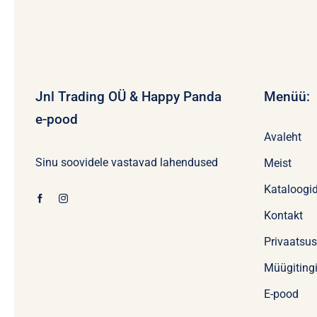
Jnl Trading OÜ & Happy Panda
Menüü:
e-pood
Avaleht
Sinu soovidele vastavad lahendused
Meist
Kataloogi
Kontakt
Privaatsu
Müügiting
E-pood