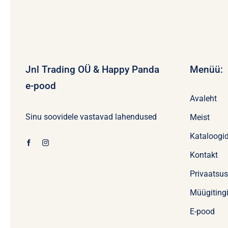
Jnl Trading OÜ & Happy Panda
Menüü:
e-pood
Avaleht
Sinu soovidele vastavad lahendused
Meist
Kataloogi
Kontakt
Privaatsu
Müügiting
E-pood