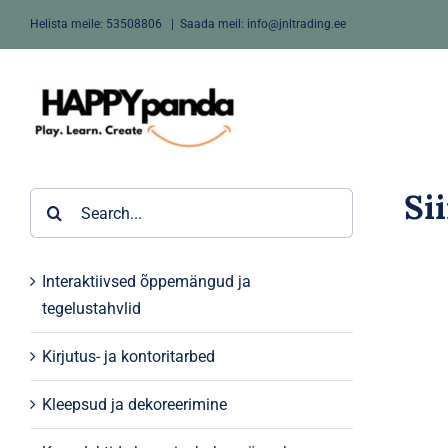
Skip
Helista meile:
53508806
|
Saada meil: info@jnltrading.ee
to
content
Si
Search
for:
Interaktiivsed õppemängud ja
tegelustahvlid
Kirjutus- ja kontoritarbed
Kleepsud ja dekoreerimine