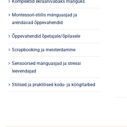
Komplektid ekraanivabaks mänguks
Montessori-stiilis mänguasjad ja
arendavad õppevahendid
Õppevahendid õpetajale/õpilasele
Scrapbooking ja meisterdamine
Sensoorsed mänguasjad ja stressi
leevendajad
Stiilsed ja praktilised kodu- ja köögitarbed