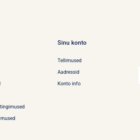
Sinu konto
Tellimused
Aadressid
d
Konto info
stingimused
imused