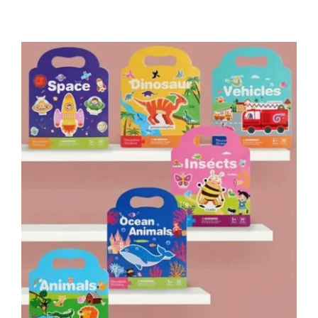
tootel
on
mitu
varianti.
Valikuid
saab
teha
tootelehel.