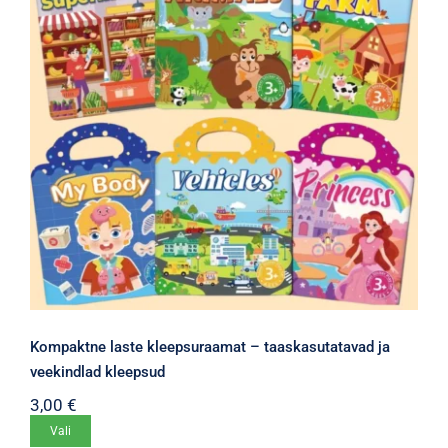
Kompaktne laste kleepsuraamat – taaskasutatavad ja
veekindlad kleepsud
3,00
€
Sellel
Vali