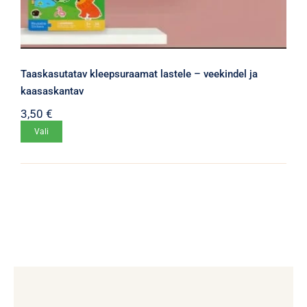
Taaskasutatav kleepsuraamat lastele – veekindel ja
kaasaskantav
3,50
€
Sellel
Vali
tootel
on
mitu
varianti.
Valikuid
saab
teha
tootelehel.