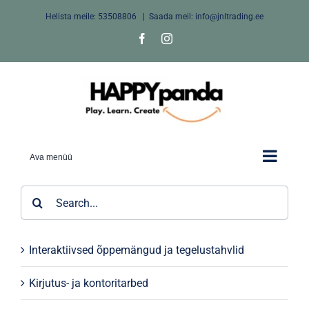
Skip
Helista meile:
53508806
|
Saada meil: info@jnltrading.ee
to
Facebook
Instagram
content
Ava menüü
Search
for:
Interaktiivsed õppemängud ja tegelustahvlid
Kirjutus- ja kontoritarbed