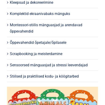
Kleepsud ja dekoreerimine
Komplektid ekraanivabaks mänguks
Montessori-stiilis mänguasjad ja arendavad
õppevahendid
Õppevahendid õpetajale/õpilasele
Scrapbooking ja meisterdamine
Sensoorsed mänguasjad ja stressi leevendajad
Stiilsed ja praktilised kodu- ja köögitarbed