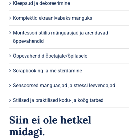
Kleepsud ja dekoreerimine
Komplektid ekraanivabaks mänguks
Montessori-stiilis mänguasjad ja arendavad
õppevahendid
Õppevahendid õpetajale/õpilasele
Scrapbooking ja meisterdamine
Sensoorsed mänguasjad ja stressi leevendajad
Stiilsed ja praktilised kodu- ja köögitarbed
Siin ei ole hetkel
midagi.