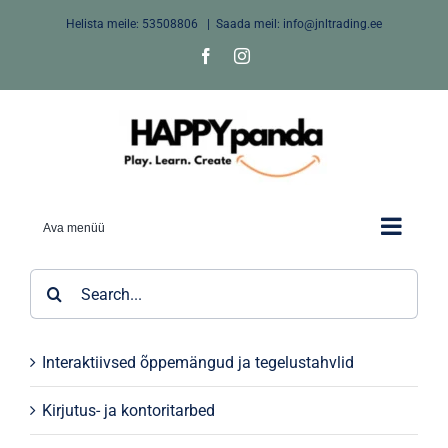
Skip
Helista meile:
53508806
|
Saada meil: info@jnltrading.ee
to
Facebook
Instagram
content
Ava menüü
Search
for:
Interaktiivsed õppemängud ja tegelustahvlid
Kirjutus- ja kontoritarbed