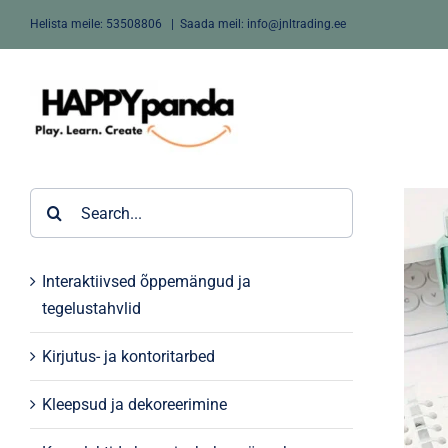
Skip
Helista meile:
53508806
|
Saada meil: info@jnltrading.ee
to
content
Search
for:
Interaktiivsed õppemängud ja
tegelustahvlid
Kirjutus- ja kontoritarbed
Kleepsud ja dekoreerimine