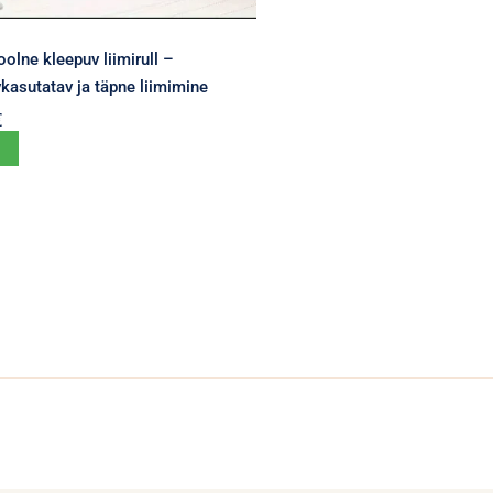
olne kleepuv liimirull –
kasutatav ja täpne liimimine
€
Sellel
tootel
on
mitu
varianti.
Valikuid
saab
teha
tootelehel.