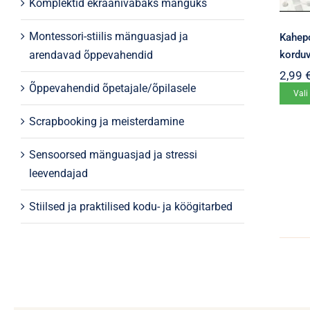
Komplektid ekraanivabaks mänguks
Montessori-stiilis mänguasjad ja
Kahepo
korduv
arendavad õppevahendid
2,99
Õppevahendid õpetajale/õpilasele
Vali
Scrapbooking ja meisterdamine
Sensoorsed mänguasjad ja stressi
leevendajad
Stiilsed ja praktilised kodu- ja köögitarbed