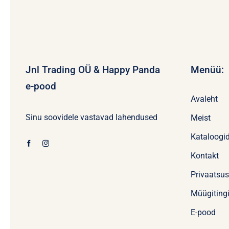
Jnl Trading OÜ & Happy Panda
Menüü:
e-pood
Avaleht
Sinu soovidele vastavad lahendused
Meist
Kataloogi
Kontakt
Privaatsu
Müügiting
E-pood