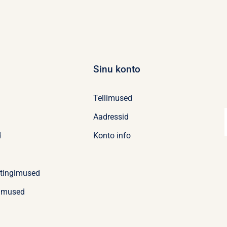
Sinu konto
Tellimused
Aadressid
d
Konto info
stingimused
imused