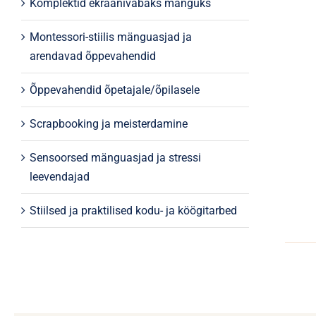
Komplektid ekraanivabaks mänguks
Montessori-stiilis mänguasjad ja
arendavad õppevahendid
Õppevahendid õpetajale/õpilasele
Scrapbooking ja meisterdamine
Sensoorsed mänguasjad ja stressi
leevendajad
Stiilsed ja praktilised kodu- ja köögitarbed