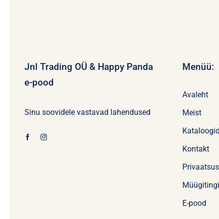
Jnl Trading OÜ & Happy Panda
Menüü:
e-pood
Avaleht
Sinu soovidele vastavad lahendused
Meist
Kataloogi
Kontakt
Privaatsu
Müügiting
E-pood