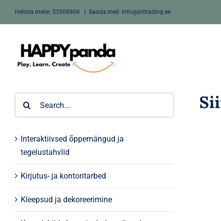
Skip
Helista meile:
53508806
|
Saada meil: info@jnltrading.ee
to
content
Si
Search
for:
Interaktiivsed õppemängud ja
tegelustahvlid
Kirjutus- ja kontoritarbed
Kleepsud ja dekoreerimine