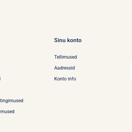
Sinu konto
Tellimused
Aadressid
d
Konto info
stingimused
imused