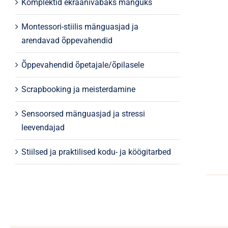
Komplektid ekraanivabaks mänguks
Montessori-stiilis mänguasjad ja
arendavad õppevahendid
Õppevahendid õpetajale/õpilasele
Scrapbooking ja meisterdamine
Sensoorsed mänguasjad ja stressi
leevendajad
Stiilsed ja praktilised kodu- ja köögitarbed