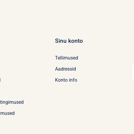
Sinu konto
Tellimused
Aadressid
d
Konto info
stingimused
imused