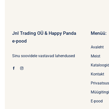
Jnl Trading OÜ & Happy Panda
Menüü:
e-pood
Avaleht
Sinu soovidele vastavad lahendused
Meist
Kataloogi
Kontakt
Privaatsu
Müügiting
E-pood