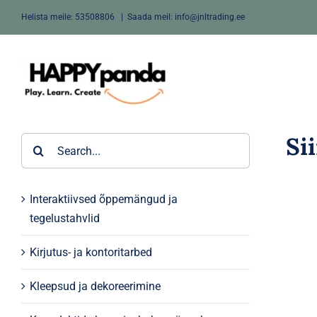
Skip
Helista meile:
53508806
|
Saada meil: info@jnltrading.ee
to
content
Si
Search
for:
Interaktiivsed õppemängud ja
tegelustahvlid
Kirjutus- ja kontoritarbed
Kleepsud ja dekoreerimine