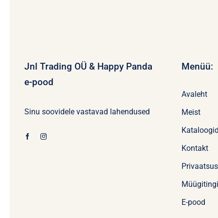
Jnl Trading OÜ & Happy Panda
Menüü:
e-pood
Avaleht
Sinu soovidele vastavad lahendused
Meist
Kataloogi
Kontakt
Privaatsu
Müügiting
E-pood