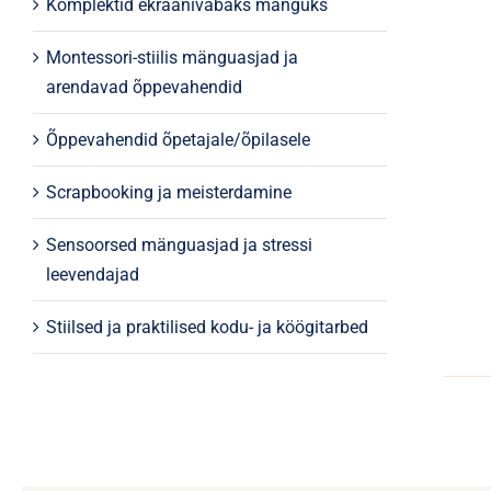
Komplektid ekraanivabaks mänguks
Montessori-stiilis mänguasjad ja
arendavad õppevahendid
Õppevahendid õpetajale/õpilasele
Scrapbooking ja meisterdamine
Sensoorsed mänguasjad ja stressi
leevendajad
Stiilsed ja praktilised kodu- ja köögitarbed