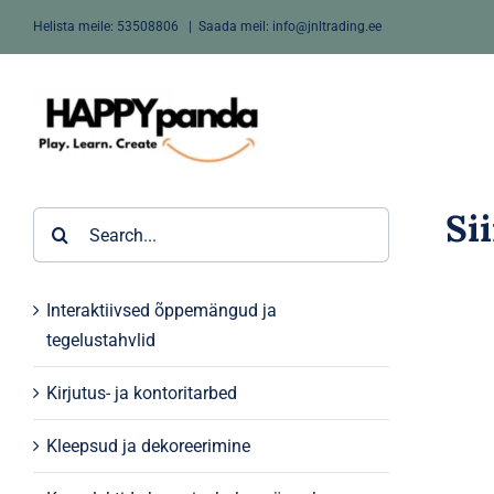
Skip
Helista meile:
53508806
|
Saada meil: info@jnltrading.ee
to
content
Si
Search
for:
Interaktiivsed õppemängud ja
tegelustahvlid
Kirjutus- ja kontoritarbed
Kleepsud ja dekoreerimine