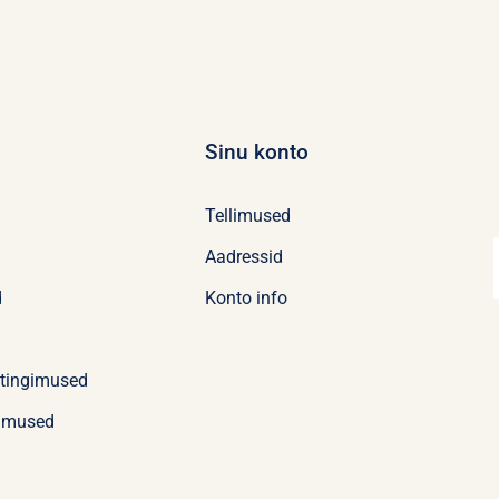
Sinu konto
Tellimused
Aadressid
d
Konto info
stingimused
imused