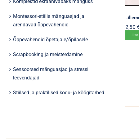
Komplektid ekraanivabaks mänguks
Montessori-stiilis mänguasjad ja
Lillem
arendavad õppevahendid
2,50
Lisa
Õppevahendid õpetajale/õpilasele
Scrapbooking ja meisterdamine
Sensoorsed mänguasjad ja stressi
leevendajad
Stiilsed ja praktilised kodu- ja köögitarbed