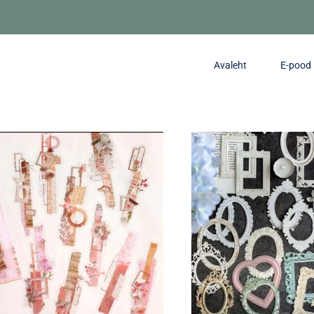
Avaleht
E-pood