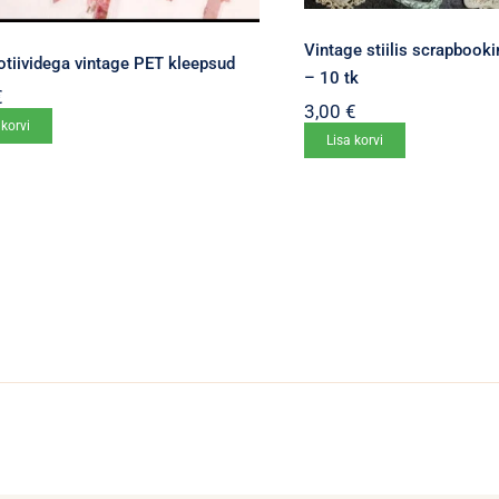
Vintage stiilis scrapbooki
otiividega vintage PET kleepsud
– 10 tk
€
3,00
€
 korvi
Lisa korvi