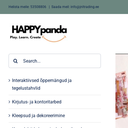
Skip
Helista meile:
53508806
|
Saada meil: info@jnltrading.ee
to
content
Search
for:
Interaktiivsed õppemängud ja
tegelustahvlid
Kirjutus- ja kontoritarbed
Kleepsud ja dekoreerimine