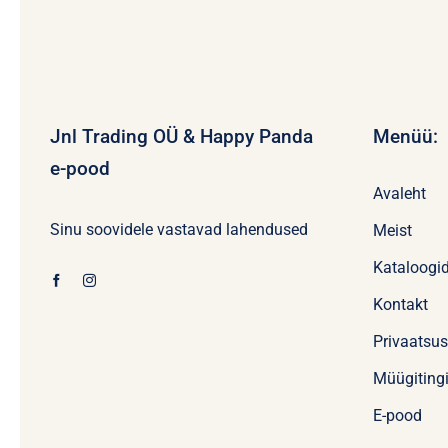
Jnl Trading OÜ & Happy Panda
Menüü:
e-pood
Avaleht
Sinu soovidele vastavad lahendused
Meist
Kataloogi
Kontakt
Privaatsu
Müügiting
E-pood