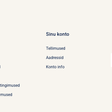
Sinu konto
Tellimused
Aadressid
d
Konto info
stingimused
imused