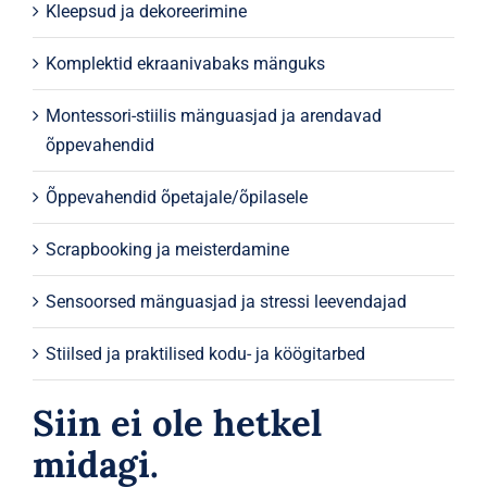
Kleepsud ja dekoreerimine
Komplektid ekraanivabaks mänguks
Montessori-stiilis mänguasjad ja arendavad
õppevahendid
Õppevahendid õpetajale/õpilasele
Scrapbooking ja meisterdamine
Sensoorsed mänguasjad ja stressi leevendajad
Stiilsed ja praktilised kodu- ja köögitarbed
Siin ei ole hetkel
midagi.