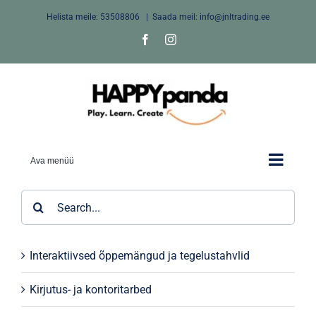
Skip
Helista meile:
53508806
|
Saada meil: info@jnltrading.ee
to
Facebook
Instagram
content
Ava menüü
Search
for:
Interaktiivsed õppemängud ja tegelustahvlid
Kirjutus- ja kontoritarbed