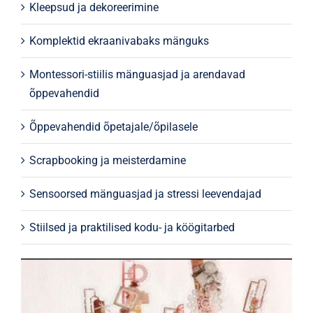
Kleepsud ja dekoreerimine
Komplektid ekraanivabaks mänguks
Montessori-stiilis mänguasjad ja arendavad
õppevahendid
Õppevahendid õpetajale/õpilasele
Scrapbooking ja meisterdamine
Sensoorsed mänguasjad ja stressi leevendajad
Stiilsed ja praktilised kodu- ja köögitarbed