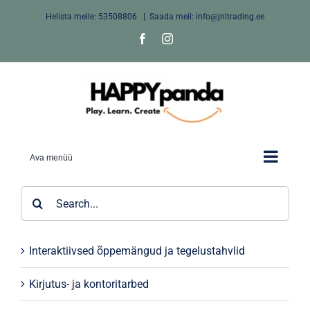
Skip
Helista meile:
53508806
|
Saada meil: info@jnltrading.ee
to
Facebook
Instagram
content
Ava menüü
Search
for:
Interaktiivsed õppemängud ja tegelustahvlid
Kirjutus- ja kontoritarbed