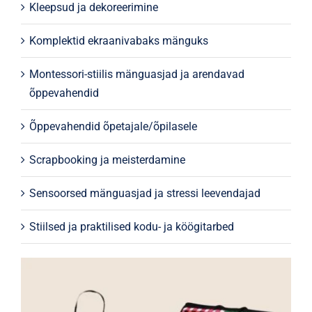
Kleepsud ja dekoreerimine
Komplektid ekraanivabaks mänguks
Montessori-stiilis mänguasjad ja arendavad
õppevahendid
Õppevahendid õpetajale/õpilasele
Scrapbooking ja meisterdamine
Sensoorsed mänguasjad ja stressi leevendajad
Stiilsed ja praktilised kodu- ja köögitarbed