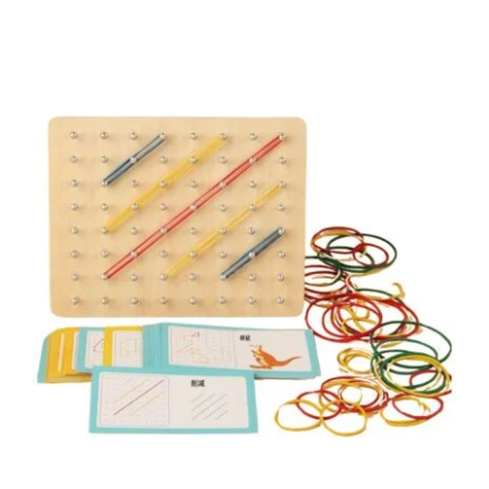
tootel
on
mitu
varianti.
Valikuid
saab
teha
tootelehel.