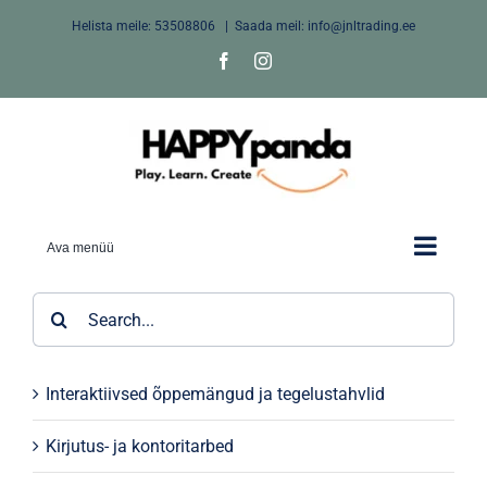
Skip
Helista meile:
53508806
|
Saada meil: info@jnltrading.ee
to
Facebook
Instagram
content
Ava menüü
Search
for:
Interaktiivsed õppemängud ja tegelustahvlid
Kirjutus- ja kontoritarbed