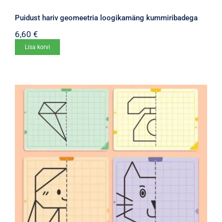
Puidust hariv geomeetria loogikamäng kummiribadega
6,60
€
Lisa korvi