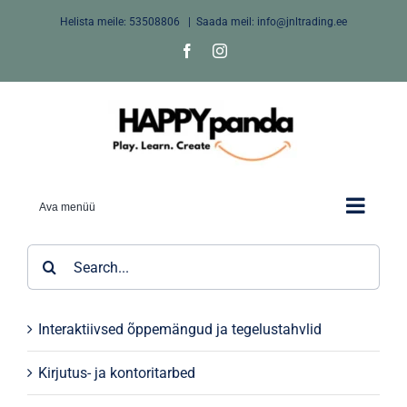
Skip
Helista meile:
53508806
|
Saada meil: info@jnltrading.ee
to
Facebook
Instagram
content
Ava menüü
Search
for:
Interaktiivsed õppemängud ja tegelustahvlid
Kirjutus- ja kontoritarbed