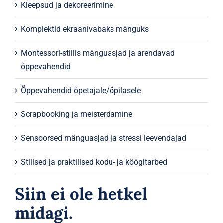
Kleepsud ja dekoreerimine
Komplektid ekraanivabaks mänguks
Montessori-stiilis mänguasjad ja arendavad
õppevahendid
Õppevahendid õpetajale/õpilasele
Scrapbooking ja meisterdamine
Sensoorsed mänguasjad ja stressi leevendajad
Stiilsed ja praktilised kodu- ja köögitarbed
Siin ei ole hetkel
midagi.