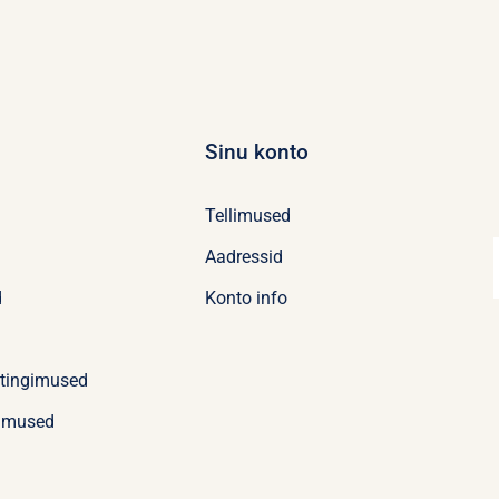
Sinu konto
Tellimused
Aadressid
d
Konto info
stingimused
imused