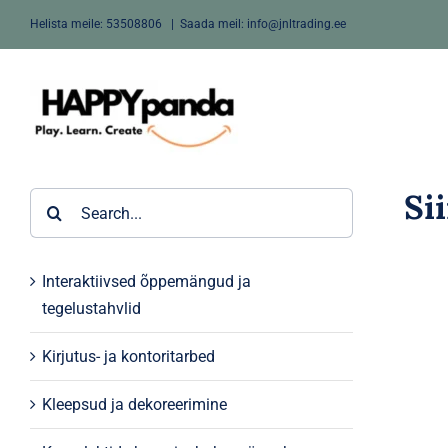
Skip
Helista meile:
53508806
|
Saada meil: info@jnltrading.ee
to
content
Si
Search
for:
Interaktiivsed õppemängud ja
tegelustahvlid
Kirjutus- ja kontoritarbed
Kleepsud ja dekoreerimine