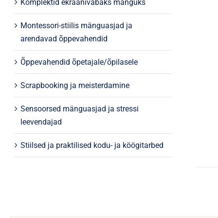
Komplektid ekraanivabaks mänguks
Montessori-stiilis mänguasjad ja
arendavad õppevahendid
Õppevahendid õpetajale/õpilasele
Scrapbooking ja meisterdamine
Sensoorsed mänguasjad ja stressi
leevendajad
Stiilsed ja praktilised kodu- ja köögitarbed