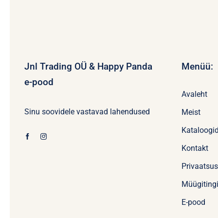
Jnl Trading OÜ & Happy Panda
Menüü:
e-pood
Avaleht
Sinu soovidele vastavad lahendused
Meist
Kataloogi
Kontakt
Privaatsu
Müügiting
E-pood