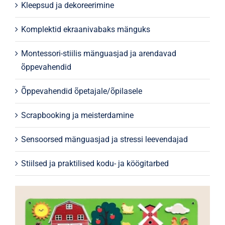
Kleepsud ja dekoreerimine
Komplektid ekraanivabaks mänguks
Montessori-stiilis mänguasjad ja arendavad
õppevahendid
Õppevahendid õpetajale/õpilasele
Scrapbooking ja meisterdamine
Sensoorsed mänguasjad ja stressi leevendajad
Stiilsed ja praktilised kodu- ja köögitarbed