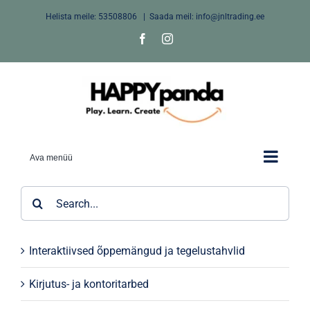
Skip
Helista meile:
53508806
|
Saada meil: info@jnltrading.ee
to
Facebook
Instagram
content
Ava menüü
Search
for:
Interaktiivsed õppemängud ja tegelustahvlid
Kirjutus- ja kontoritarbed