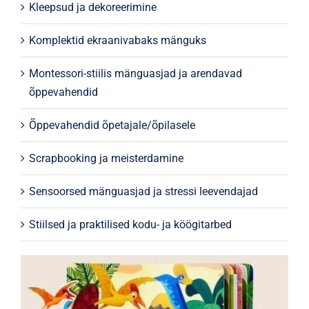
Kleepsud ja dekoreerimine
Komplektid ekraanivabaks mänguks
Montessori-stiilis mänguasjad ja arendavad
õppevahendid
Õppevahendid õpetajale/õpilasele
Scrapbooking ja meisterdamine
Sensoorsed mänguasjad ja stressi leevendajad
Stiilsed ja praktilised kodu- ja köögitarbed