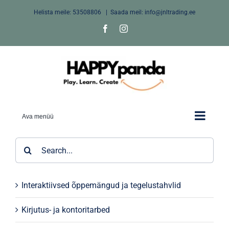
Skip
Helista meile:
53508806
|
Saada meil: info@jnltrading.ee
to
Facebook
Instagram
content
Ava menüü
Search
for:
Interaktiivsed õppemängud ja tegelustahvlid
Kirjutus- ja kontoritarbed