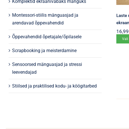
Komplektid ekraanivabaks mänguks
Montessori-stiilis mänguasjad ja
Laste 
ekraa
arendavad õppevahendid
16,9
Õppevahendid õpetajale/õpilasele
Vali
Scrapbooking ja meisterdamine
Sensoorsed mänguasjad ja stressi
leevendajad
Stiilsed ja praktilised kodu- ja köögitarbed