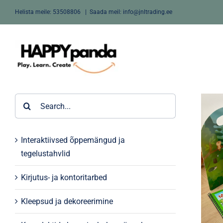
Skip
Helista meile:
53508806
|
Saada meil: info@jnltrading.ee
to
content
Search
for:
Interaktiivsed õppemängud ja
tegelustahvlid
Kirjutus- ja kontoritarbed
Kleepsud ja dekoreerimine