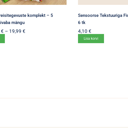
reisitegevuste komplekt – 5
Sensoorse Tekstuuriga Fi
nivaba mängu
6 tk
Hinnavahemik:
9
€
–
19,99
€
4,10
€
16,99 €
Sellel
Lisa korvi
kuni
tootel
19,99 €
on
mitu
varianti.
Valikuid
saab
teha
tootelehel.