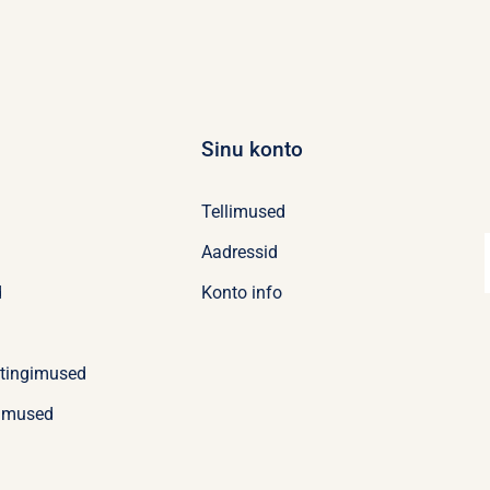
Sinu konto
Tellimused
Aadressid
d
Konto info
stingimused
imused