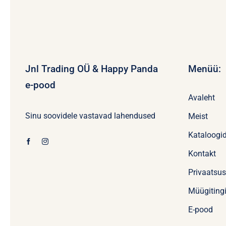
Jnl Trading OÜ & Happy Panda
Menüü:
e-pood
Avaleht
Sinu soovidele vastavad lahendused
Meist
Kataloogi
Kontakt
Privaatsu
Müügiting
E-pood