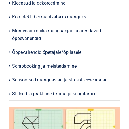
Kleepsud ja dekoreerimine
Komplektid ekraanivabaks mänguks
Montessori-stiilis mänguasjad ja arendavad
õppevahendid
Õppevahendid õpetajale/õpilasele
Scrapbooking ja meisterdamine
Sensoorsed mänguasjad ja stressi leevendajad
Stiilsed ja praktilised kodu- ja köögitarbed