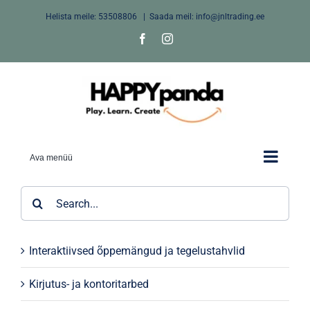
Skip
Helista meile:
53508806
|
Saada meil: info@jnltrading.ee
to
Facebook
Instagram
content
Ava menüü
Search
for:
Interaktiivsed õppemängud ja tegelustahvlid
Kirjutus- ja kontoritarbed