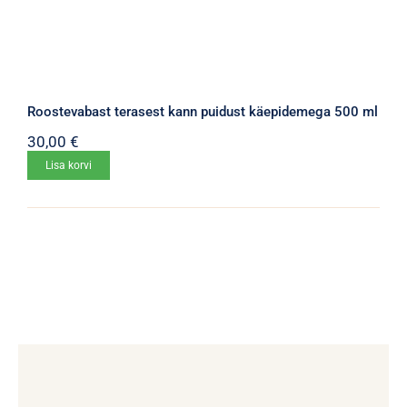
Roostevabast terasest kann puidust käepidemega 500 ml
30,00
€
Lisa korvi