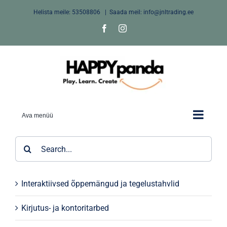
Skip
Helista meile:
53508806
|
Saada meil: info@jnltrading.ee
to
Facebook
Instagram
content
Ava menüü
Search
for:
Interaktiivsed õppemängud ja tegelustahvlid
Kirjutus- ja kontoritarbed