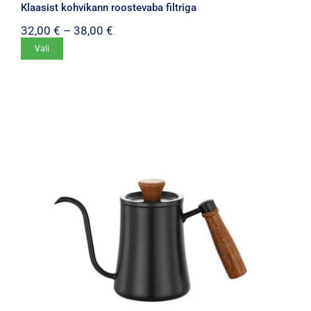
Klaasist kohvikann roostevaba filtriga
Hinnavahemik:
32,00
€
–
38,00
€
32,00 €
Sellel
Vali
kuni
tootel
38,00 €
on
mitu
varianti.
Valikuid
saab
teha
tootelehel.