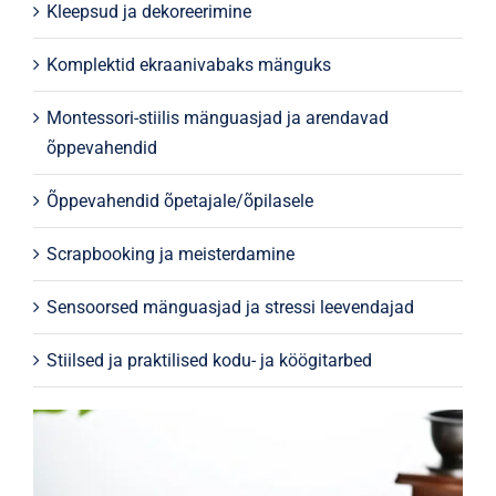
Kleepsud ja dekoreerimine
Komplektid ekraanivabaks mänguks
Montessori-stiilis mänguasjad ja arendavad
õppevahendid
Õppevahendid õpetajale/õpilasele
Scrapbooking ja meisterdamine
Sensoorsed mänguasjad ja stressi leevendajad
Stiilsed ja praktilised kodu- ja köögitarbed