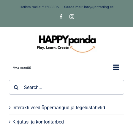
Skip
Helista meile:
53508806
|
Saada meil: info@jnltrading.ee
to
Facebook
Instagram
content
Ava menüü
Search
for:
Interaktiivsed õppemängud ja tegelustahvlid
Kirjutus- ja kontoritarbed