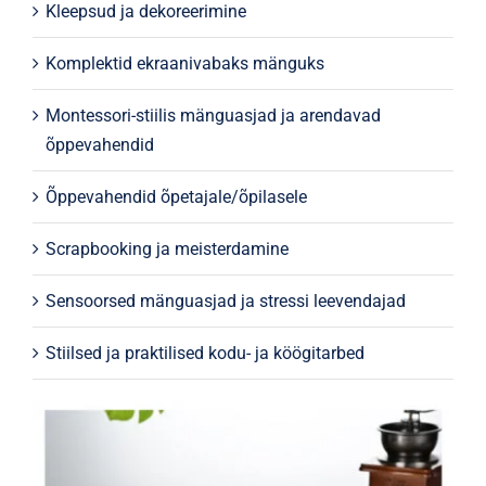
Kleepsud ja dekoreerimine
Komplektid ekraanivabaks mänguks
Montessori-stiilis mänguasjad ja arendavad
õppevahendid
Õppevahendid õpetajale/õpilasele
Scrapbooking ja meisterdamine
Sensoorsed mänguasjad ja stressi leevendajad
Stiilsed ja praktilised kodu- ja köögitarbed