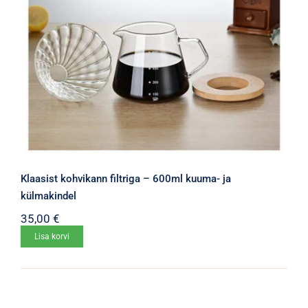
Klaasist kohvikann filtriga – 600ml kuuma- ja
külmakindel
35,00
€
Lisa korvi