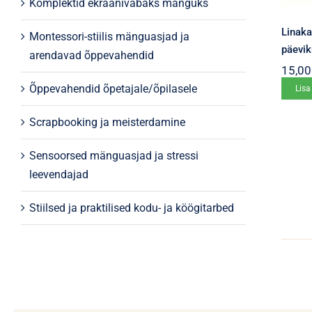
Komplektid ekraanivabaks mänguks
Linaka
Montessori-stiilis mänguasjad ja
päevi
arendavad õppevahendid
15,0
Õppevahendid õpetajale/õpilasele
Lisa
Scrapbooking ja meisterdamine
Sensoorsed mänguasjad ja stressi
leevendajad
Stiilsed ja praktilised kodu- ja köögitarbed