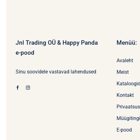
Jnl Trading OÜ & Happy Panda
Menüü:
e-pood
Avaleht
Sinu soovidele vastavad lahendused
Meist
Kataloogi
Kontakt
Privaatsu
Müügiting
E-pood