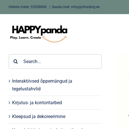
Skip
Helista meile:
53508806
|
Saada meil: info@jnltrading.ee
to
content
Search
for:
Interaktiivsed õppemängud ja
tegelustahvlid
Kirjutus- ja kontoritarbed
Kleepsud ja dekoreerimine