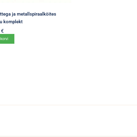
ttega ja metallspiraalköites
ku komplekt
0
€
 korvi