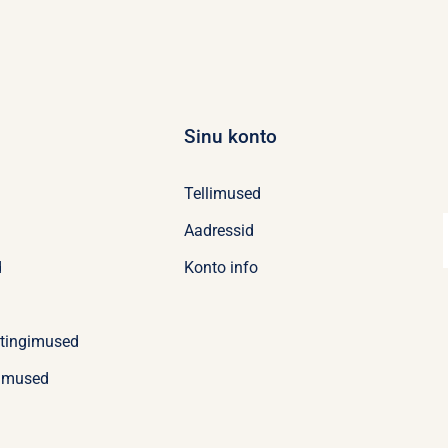
Sinu konto
Tellimused
Aadressid
d
Konto info
stingimused
imused