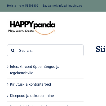
Skip
Helista meile:
53508806
|
Saada meil: info@jnltrading.ee
to
content
Si
Search
for:
Interaktiivsed õppemängud ja
tegelustahvlid
Kirjutus- ja kontoritarbed
Kleepsud ja dekoreerimine