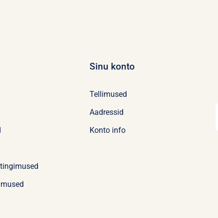
Sinu konto
Tellimused
Aadressid
d
Konto info
stingimused
imused