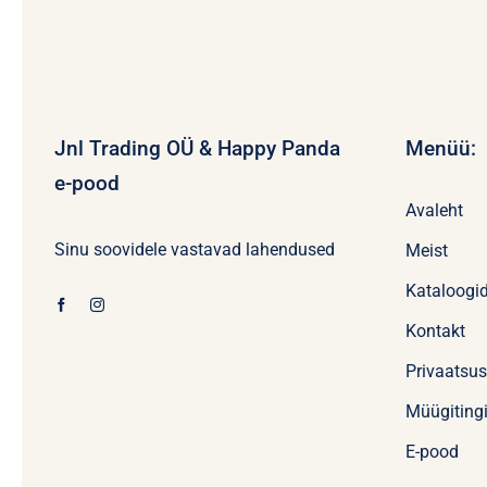
Jnl Trading OÜ & Happy Panda
Menüü:
e-pood
Avaleht
Sinu soovidele vastavad lahendused
Meist
Kataloogi
Kontakt
Privaatsu
Müügiting
E-pood