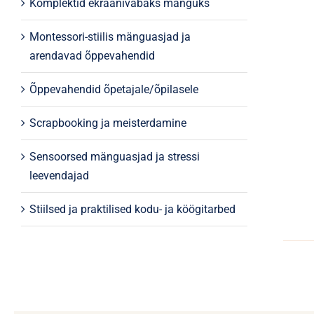
Komplektid ekraanivabaks mänguks
Montessori-stiilis mänguasjad ja
arendavad õppevahendid
Õppevahendid õpetajale/õpilasele
Scrapbooking ja meisterdamine
Sensoorsed mänguasjad ja stressi
leevendajad
Stiilsed ja praktilised kodu- ja köögitarbed