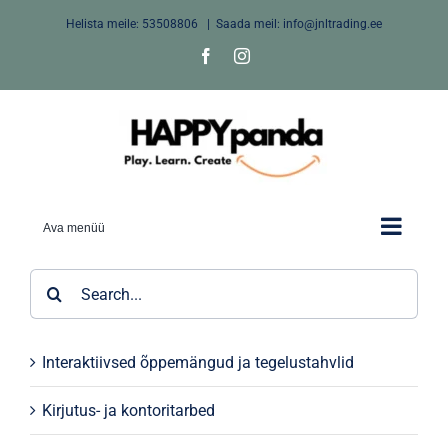
Skip
Helista meile:
53508806
|
Saada meil: info@jnltrading.ee
to
Facebook
Instagram
content
Ava menüü
Search
for:
Interaktiivsed õppemängud ja tegelustahvlid
Kirjutus- ja kontoritarbed