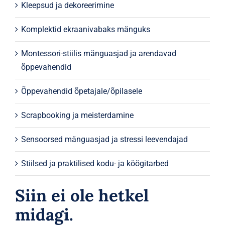
Kleepsud ja dekoreerimine
Komplektid ekraanivabaks mänguks
Montessori-stiilis mänguasjad ja arendavad
õppevahendid
Õppevahendid õpetajale/õpilasele
Scrapbooking ja meisterdamine
Sensoorsed mänguasjad ja stressi leevendajad
Stiilsed ja praktilised kodu- ja köögitarbed
Siin ei ole hetkel
midagi.