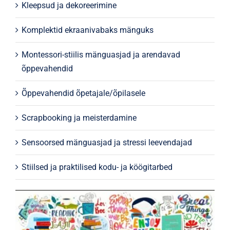
Kleepsud ja dekoreerimine
Komplektid ekraanivabaks mänguks
Montessori-stiilis mänguasjad ja arendavad
õppevahendid
Õppevahendid õpetajale/õpilasele
Scrapbooking ja meisterdamine
Sensoorsed mänguasjad ja stressi leevendajad
Stiilsed ja praktilised kodu- ja köögitarbed