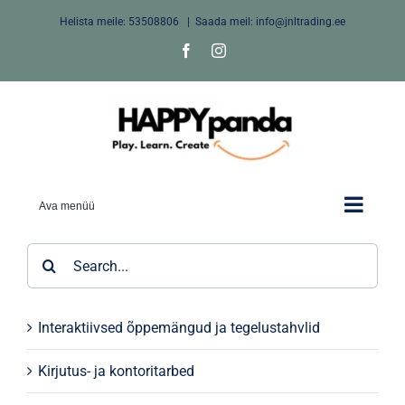
Skip
Helista meile:
53508806
|
Saada meil: info@jnltrading.ee
to
Facebook
Instagram
content
Ava menüü
Search
for:
Interaktiivsed õppemängud ja tegelustahvlid
Kirjutus- ja kontoritarbed