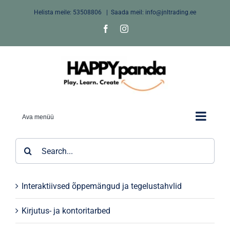
Skip
Helista meile:
53508806
|
Saada meil: info@jnltrading.ee
to
Facebook
Instagram
content
Ava menüü
Search
for:
Interaktiivsed õppemängud ja tegelustahvlid
Kirjutus- ja kontoritarbed