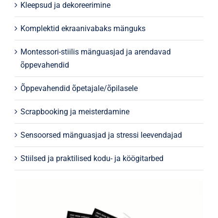
Kleepsud ja dekoreerimine
Komplektid ekraanivabaks mänguks
Montessori-stiilis mänguasjad ja arendavad
õppevahendid
Õppevahendid õpetajale/õpilasele
Scrapbooking ja meisterdamine
Sensoorsed mänguasjad ja stressi leevendajad
Stiilsed ja praktilised kodu- ja köögitarbed