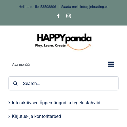
Skip
Helista meile:
53508806
|
Saada meil: info@jnltrading.ee
to
Facebook
Instagram
content
Ava menüü
Search
for:
Interaktiivsed õppemängud ja tegelustahvlid
Kirjutus- ja kontoritarbed