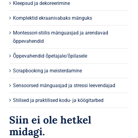
Kleepsud ja dekoreerimine
Komplektid ekraanivabaks mänguks
Montessori-stiilis mänguasjad ja arendavad
õppevahendid
Õppevahendid õpetajale/õpilasele
Scrapbooking ja meisterdamine
Sensoorsed mänguasjad ja stressi leevendajad
Stiilsed ja praktilised kodu- ja köögitarbed
Siin ei ole hetkel
midagi.