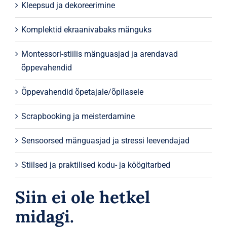
Kleepsud ja dekoreerimine
Komplektid ekraanivabaks mänguks
Montessori-stiilis mänguasjad ja arendavad
õppevahendid
Õppevahendid õpetajale/õpilasele
Scrapbooking ja meisterdamine
Sensoorsed mänguasjad ja stressi leevendajad
Stiilsed ja praktilised kodu- ja köögitarbed
Siin ei ole hetkel
midagi.