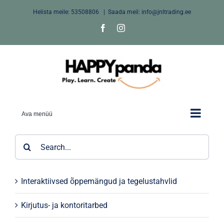
Skip
Helista meile:
53508806
|
Saada meil: info@jnltrading.ee
to
Facebook
Instagram
content
Ava menüü
Search
for:
Interaktiivsed õppemängud ja tegelustahvlid
Kirjutus- ja kontoritarbed