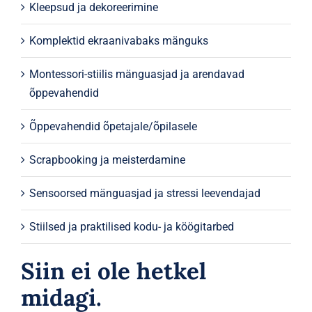
Kleepsud ja dekoreerimine
Komplektid ekraanivabaks mänguks
Montessori-stiilis mänguasjad ja arendavad
õppevahendid
Õppevahendid õpetajale/õpilasele
Scrapbooking ja meisterdamine
Sensoorsed mänguasjad ja stressi leevendajad
Stiilsed ja praktilised kodu- ja köögitarbed
Siin ei ole hetkel
midagi.