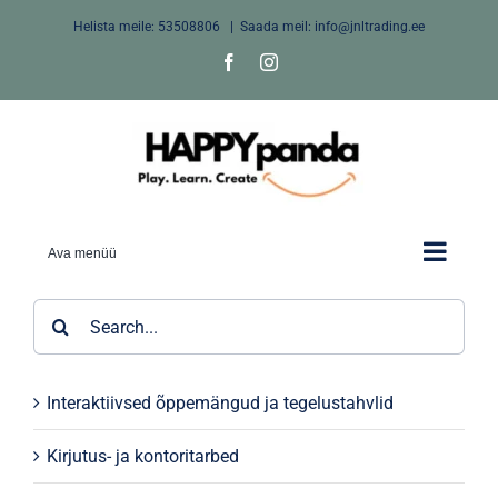
Skip
Helista meile:
53508806
|
Saada meil: info@jnltrading.ee
to
Facebook
Instagram
content
Ava menüü
Search
for:
Interaktiivsed õppemängud ja tegelustahvlid
Kirjutus- ja kontoritarbed