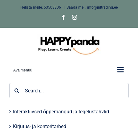
Skip
Helista meile:
53508806
|
Saada meil: info@jnltrading.ee
to
Facebook
Instagram
content
Ava menüü
Search
for:
Interaktiivsed õppemängud ja tegelustahvlid
Kirjutus- ja kontoritarbed