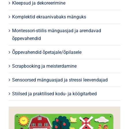
Kleepsud ja dekoreerimine
Komplektid ekraanivabaks mänguks
Montessori-stiilis mänguasjad ja arendavad
õppevahendid
Õppevahendid õpetajale/õpilasele
Scrapbooking ja meisterdamine
Sensoorsed mänguasjad ja stressi leevendajad
Stiilsed ja praktilised kodu- ja köögitarbed