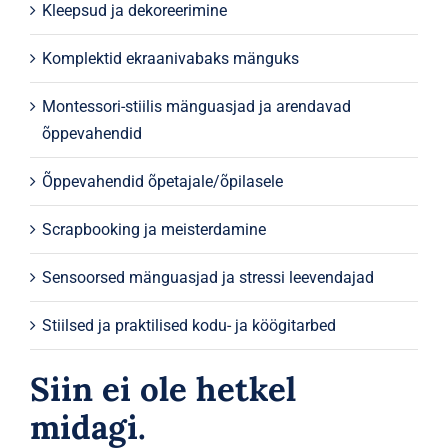
Kleepsud ja dekoreerimine
Komplektid ekraanivabaks mänguks
Montessori-stiilis mänguasjad ja arendavad
õppevahendid
Õppevahendid õpetajale/õpilasele
Scrapbooking ja meisterdamine
Sensoorsed mänguasjad ja stressi leevendajad
Stiilsed ja praktilised kodu- ja köögitarbed
Siin ei ole hetkel
midagi.