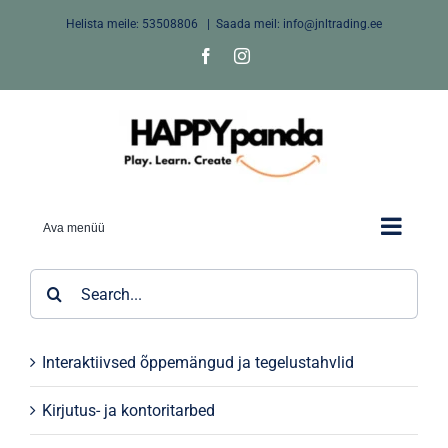
Skip
Helista meile:
53508806
|
Saada meil: info@jnltrading.ee
to
Facebook
Instagram
content
Ava menüü
Search
for:
Interaktiivsed õppemängud ja tegelustahvlid
Kirjutus- ja kontoritarbed