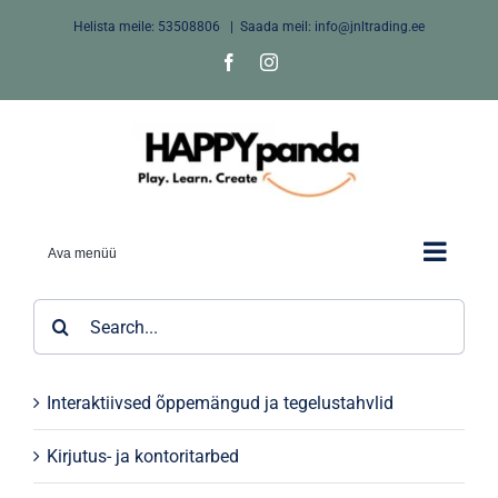
Skip
Helista meile:
53508806
|
Saada meil: info@jnltrading.ee
to
Facebook
Instagram
content
Ava menüü
Search
for:
Interaktiivsed õppemängud ja tegelustahvlid
Kirjutus- ja kontoritarbed