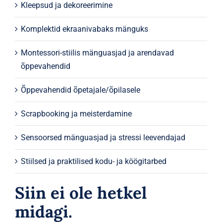
Kleepsud ja dekoreerimine
Komplektid ekraanivabaks mänguks
Montessori-stiilis mänguasjad ja arendavad
õppevahendid
Õppevahendid õpetajale/õpilasele
Scrapbooking ja meisterdamine
Sensoorsed mänguasjad ja stressi leevendajad
Stiilsed ja praktilised kodu- ja köögitarbed
Siin ei ole hetkel
midagi.