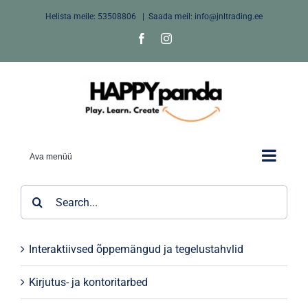
Skip
Helista meile:
53508806
|
Saada meil: info@jnltrading.ee
to
Facebook
Instagram
content
Ava menüü
Search
for:
Interaktiivsed õppemängud ja tegelustahvlid
Kirjutus- ja kontoritarbed