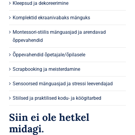
Kleepsud ja dekoreerimine
Komplektid ekraanivabaks mänguks
Montessori-stiilis mänguasjad ja arendavad
õppevahendid
Õppevahendid õpetajale/õpilasele
Scrapbooking ja meisterdamine
Sensoorsed mänguasjad ja stressi leevendajad
Stiilsed ja praktilised kodu- ja köögitarbed
Siin ei ole hetkel
midagi.