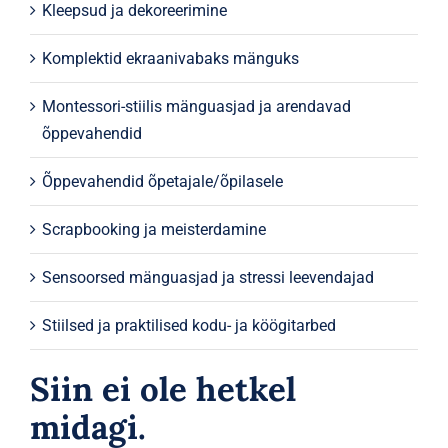
Kleepsud ja dekoreerimine
Komplektid ekraanivabaks mänguks
Montessori-stiilis mänguasjad ja arendavad
õppevahendid
Õppevahendid õpetajale/õpilasele
Scrapbooking ja meisterdamine
Sensoorsed mänguasjad ja stressi leevendajad
Stiilsed ja praktilised kodu- ja köögitarbed
Siin ei ole hetkel
midagi.