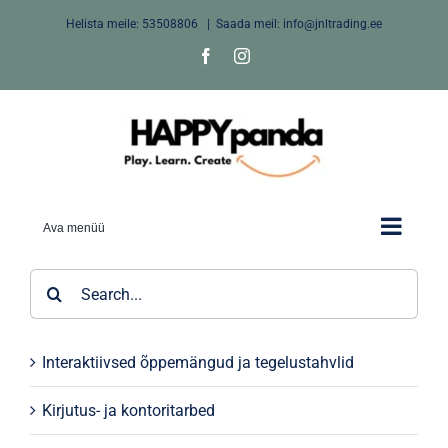
Skip
Helista meile:
53508806
|
Saada meil: info@jnltrading.ee
to
Facebook
Instagram
content
Ava menüü
Search
for:
Interaktiivsed õppemängud ja tegelustahvlid
Kirjutus- ja kontoritarbed