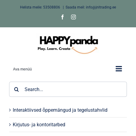
Skip
Helista meile:
53508806
|
Saada meil: info@jnltrading.ee
to
Facebook
Instagram
content
Ava menüü
Search
for:
Interaktiivsed õppemängud ja tegelustahvlid
Kirjutus- ja kontoritarbed