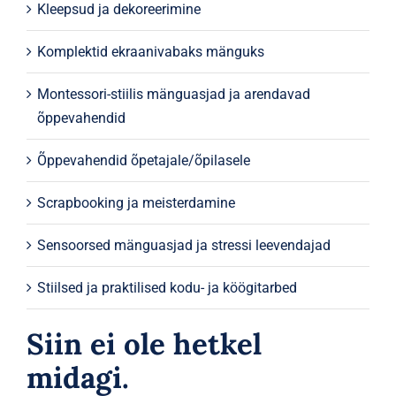
Kleepsud ja dekoreerimine
Komplektid ekraanivabaks mänguks
Montessori-stiilis mänguasjad ja arendavad
õppevahendid
Õppevahendid õpetajale/õpilasele
Scrapbooking ja meisterdamine
Sensoorsed mänguasjad ja stressi leevendajad
Stiilsed ja praktilised kodu- ja köögitarbed
Siin ei ole hetkel
midagi.