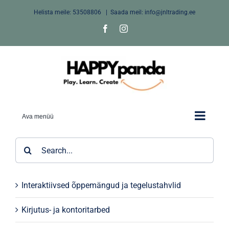
Skip
Helista meile:
53508806
|
Saada meil: info@jnltrading.ee
to
Facebook
Instagram
content
Ava menüü
Search
for:
Interaktiivsed õppemängud ja tegelustahvlid
Kirjutus- ja kontoritarbed