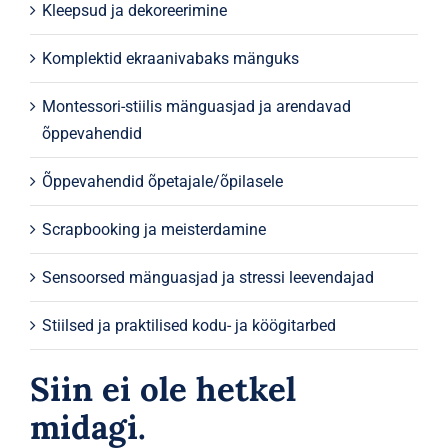
Kleepsud ja dekoreerimine
Komplektid ekraanivabaks mänguks
Montessori-stiilis mänguasjad ja arendavad
õppevahendid
Õppevahendid õpetajale/õpilasele
Scrapbooking ja meisterdamine
Sensoorsed mänguasjad ja stressi leevendajad
Stiilsed ja praktilised kodu- ja köögitarbed
Siin ei ole hetkel
midagi.