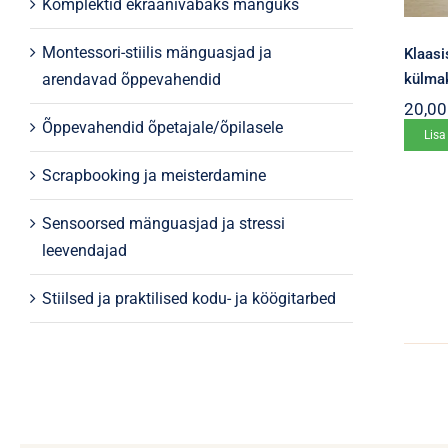
Komplektid ekraanivabaks mänguks
Montessori-stiilis mänguasjad ja
Klaasi
külma
arendavad õppevahendid
20,0
Õppevahendid õpetajale/õpilasele
Lisa
Scrapbooking ja meisterdamine
Sensoorsed mänguasjad ja stressi
leevendajad
Stiilsed ja praktilised kodu- ja köögitarbed