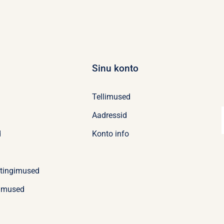
Sinu konto
Tellimused
Aadressid
d
Konto info
stingimused
imused