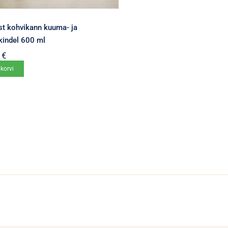
st kohvikann kuuma- ja
kindel 600 ml
0
€
 korvi