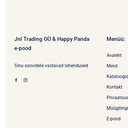
Jnl Trading OÜ & Happy Panda
Menüü:
e-pood
Avaleht
Sinu soovidele vastavad lahendused
Meist
Kataloogi
Kontakt
Privaatsu
Müügiting
E-pood