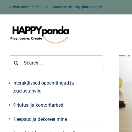
Skip
Helista meile:
53508806
|
Saada meil: info@jnltrading.ee
to
content
Search
for:
Interaktiivsed õppemängud ja
tegelustahvlid
Kirjutus- ja kontoritarbed
Kleepsud ja dekoreerimine