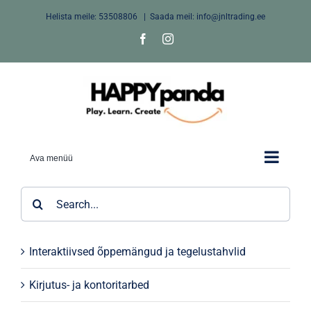
Skip
Helista meile:
53508806
|
Saada meil: info@jnltrading.ee
to
Facebook
Instagram
content
Ava menüü
Search
for:
Interaktiivsed õppemängud ja tegelustahvlid
Kirjutus- ja kontoritarbed