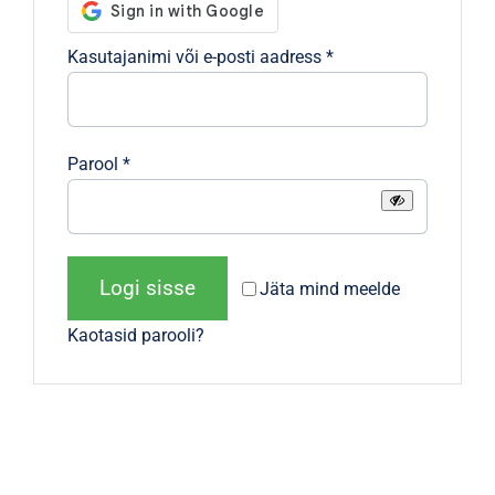
Nõutud
Kasutajanimi või e-posti aadress
*
Nõutud
Parool
*
Logi sisse
Jäta mind meelde
Kaotasid parooli?